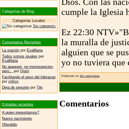
Dios. Con las naci
cumple la Iglesia 
Categorías de Blog
Categorías Locales
Sin categorizar
Ez 22:30 NTV»"Bus
la muralla de just
Comentarios Recientes
alguien que se pus
La oración
por
EvaMaria
Todos somos iguales
por
yo no tuviera que 
EvaMaria
No apaguen, no menosprecien,
pero...
por
Quim
Publicado en
Sin categorizar
Facilitando el peso del liderazgo
por
critico
Deja de seguirte
por
Tiki
Comentarios
Entradas recientes
A quien preguntamos?
Nuevo nacimiento
Ofendido