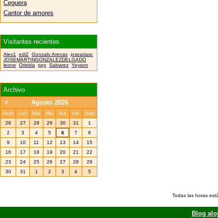
Ceguera
Cantor de amores
Visitantes recientes
Alex1
edi2
Gonzalo Arenas
joseariasc
JOSEMARTINGONZALEZDELGADO
leone
Oriebla
ppy
Salvarez
Yeyson
Archivo
<
Agosto 2026
Dom
Lun
Mar
Mie
Jue
Vie
Sáb
26
27
28
29
30
31
1
2
3
4
5
6
7
8
9
10
11
12
13
14
15
16
17
18
19
20
21
22
23
24
25
26
27
28
29
30
31
1
2
3
4
5
Todas las horas est
Blog alo