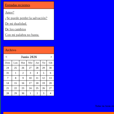
Entradas recientes
Amor?
¿Se puede perder la salvación?
De mi dualidad.
De los cambios
Con mi palabra no basta.
Archivo
<
Junio 2026
>
Dom
Lun
Mar
Mie
Jue
Vie
Sáb
24
25
26
27
28
29
30
31
1
2
3
4
5
6
7
8
9
10
11
12
13
14
15
16
17
18
19
20
21
22
23
24
25
26
27
28
29
30
1
2
3
4
Todas las horas e