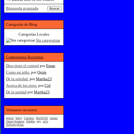
Búsqueda avanzada
Categorías de Blog
Categorías Locales
Sin categorizar
Comentarios Recientes
Dios tiene el control
por
Emap
Como un niño.
por
Quim
De la soledad.
por
Martha23
Acerca de los otros.
por
Cid
De la unidad
por
Martha23
Visitantes recientes
apriori
beloy
Catolico
HecOrVill
jumarc
OmaryAriamna
Oriebla
ppy
silvi
YoNoSoyElias