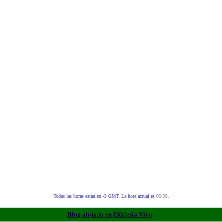
Todas las horas están en -3 GMT. La hora actual es
05:39
.
Blog alojado en Ekklesia Viva