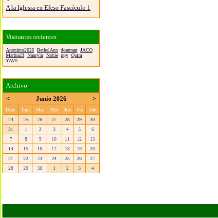
A la Iglesia en Efeso Fascículo 1
Visitantes recientes
Anonimo2026
BethelAnn
doarman
JACO
Martha23
Nancylu
Noble
ppy
Quim
YAVE
Archivo
<
Junio 2026
>
Dom
Lun
Mar
Mie
Jue
Vie
Sáb
24
25
26
27
28
29
30
31
1
2
3
4
5
6
7
8
9
10
11
12
13
14
15
16
17
18
19
20
21
22
23
24
25
26
27
28
29
30
1
2
3
4