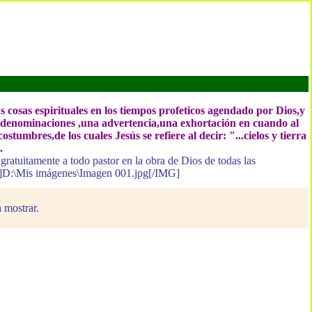
 cosas espirituales en los tiempos profeticos agendado por Dios,y
las denominaciones ,una advertencia,una exhortación en cuando al
tumbres,de los cuales Jesús se refiere al decir: "...cielos y tierra
.
 gratuitamente a todo pastor en la obra de Dios de todas las
MG]D:\Mis imágenes\Imagen 001.jpg[/IMG]
 mostrar.