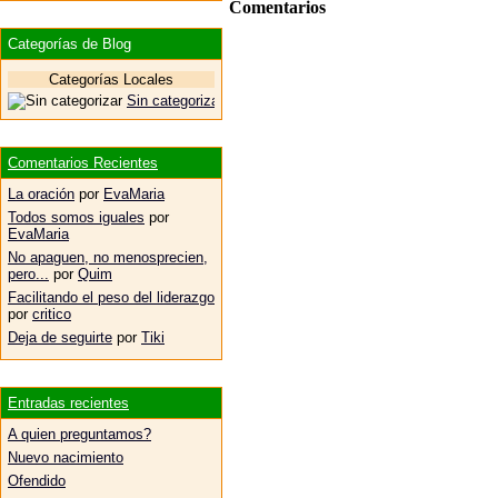
Comentarios
Categorías de Blog
Categorías Locales
Sin categorizar
Comentarios Recientes
La oración
por
EvaMaria
Todos somos iguales
por
EvaMaria
No apaguen, no menosprecien,
pero...
por
Quim
Facilitando el peso del liderazgo
por
critico
Deja de seguirte
por
Tiki
Entradas recientes
A quien preguntamos?
Nuevo nacimiento
Ofendido