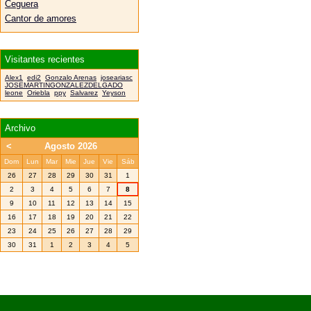
Ceguera
Cantor de amores
Visitantes recientes
Alex1
edi2
Gonzalo Arenas
joseariasc
JOSEMARTINGONZALEZDELGADO
leone
Oriebla
ppy
Salvarez
Yeyson
Archivo
<
Agosto 2026
Dom
Lun
Mar
Mie
Jue
Vie
Sáb
26
27
28
29
30
31
1
2
3
4
5
6
7
8
9
10
11
12
13
14
15
16
17
18
19
20
21
22
23
24
25
26
27
28
29
30
31
1
2
3
4
5