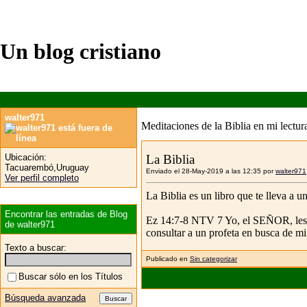
Un blog cristiano
walter971
Meditaciones de la Biblia en mi lectura
Ubicación:
La Biblia
Tacuarembó,Uruguay
Enviado el 28-May-2019 a las 12:35 por
walter971
Ver perfil completo
La Biblia es un libro que te lleva a 
Encontrar las entradas de Blog
Ez 14:7-8 NTV 7 Yo, el SEÑOR, les re
de walter971
consultar a un profeta en busca de mi
Texto a buscar:
Publicado en
Sin categorizar
Buscar sólo en los Títulos
Búsqueda avanzada