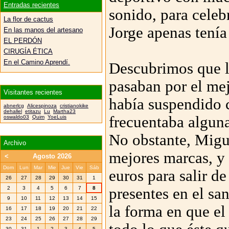
Entradas recientes
sonido, para celeb
La flor de cactus
Jorge apenas tenía
En las manos del artesano
EL PERDÓN
CIRUGÍA ÉTICA
En el Camino Aprendí.
Descubrimos que la
pasaban por el me
Visitantes recientes
había suspendido 
abnerlcg
Alicespinoza
cristianokike
dehallel
etitazu
Lu
Martha23
frecuentaba algun
oswaldo03
Quim
YoeLuis
No obstante, Migue
Archivo
mejores marcas, y 
<
Agosto 2026
Dom
Lun
Mar
Mie
Jue
Vie
Sáb
euros para salir d
26
27
28
29
30
31
1
presentes en el sa
2
3
4
5
6
7
8
9
10
11
12
13
14
15
la forma en que el
16
17
18
19
20
21
22
23
24
25
26
27
28
29
30
31
1
2
3
4
5