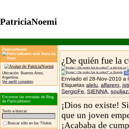
PatriciaNoemi
PatriciaNoemi
¿De quién fue la 
Ubicación:
Buenos Aires,
Co
Argentina.
Enviado el 28-Nov-2010 a 
Ver perfil completo
Etiquetas
alelu
,
alfarero
,
jst
SergioFe
,
SIENNA
,
souljaz
Encontrar las entradas de Blog
de PatriciaNoemi
¡Dios no existe! S
Texto a buscar:
que un joven empe
¡Acababa de cumpl
Buscar sólo en los Títulos