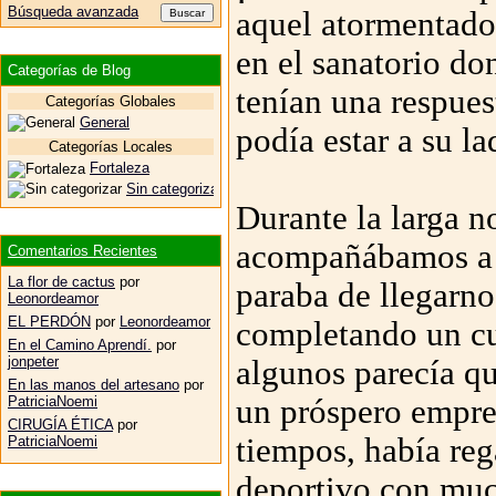
Búsqueda avanzada
aquel atormentado 
en el sanatorio do
Categorías de Blog
tenían una respues
Categorías Globales
General
podía estar a su l
Categorías Locales
Fortaleza
Sin categorizar
Durante la larga n
acompañábamos a n
Comentarios Recientes
La flor de cactus
por
paraba de llegarn
Leonordeamor
EL PERDÓN
por
Leonordeamor
completando un cu
En el Camino Aprendí.
por
jonpeter
algunos parecía qu
En las manos del artesano
por
un próspero empre
PatriciaNoemi
CIRUGÍA ÉTICA
por
tiempos, había reg
PatriciaNoemi
deportivo con muc