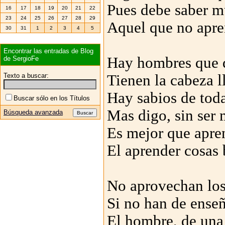
Pues debe saber 
16
17
18
19
20
21
22
23
24
25
26
27
28
29
Aquel que no apre
30
31
1
2
3
4
5
Encontrar las entradas de Blog
Hay hombres que d
de SergioFe
Texto a buscar:
Tienen la cabeza l
Hay sabios de tod
Buscar sólo en los Títulos
Mas digo, sin ser
Búsqueda avanzada
Es mejor que apr
El aprender cosas 
No aprovechan los
Si no han de ense
El hombre, de una