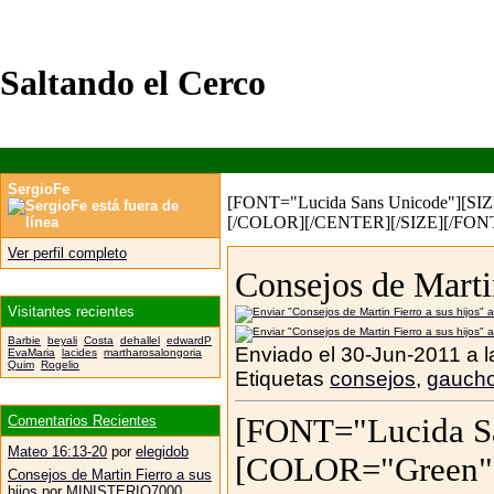
Saltando el Cerco
SergioFe
[FONT="Lucida Sans Unicode"][SIZ
[/COLOR][/CENTER][/SIZE][/FON
Ver perfil completo
Consejos de Martin
Visitantes recientes
Barbie
beyali
Costa
dehallel
edwardP
Enviado el 30-Jun-2011 a l
EvaMaria
lacides
martharosalongoria
Quim
Rogelio
Etiquetas
consejos
,
gauch
Comentarios Recientes
[FONT="Lucida Sa
Mateo 16:13-20
por
elegidob
[COLOR="Green
Consejos de Martin Fierro a sus
hijos
por
MINISTERIO7000