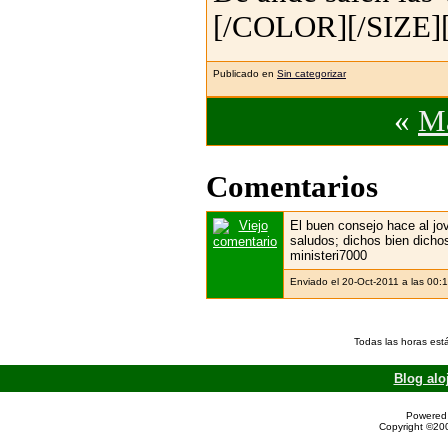
[/COLOR][/SIZE]
Publicado en
Sin categorizar
«
Ma
Comentarios
El buen consejo hace al jove
saludos; dichos bien dicho
ministeri7000
Enviado el 20-Oct-2011 a las 00:
Todas las horas est
Blog alo
Powered 
Copyright ©200