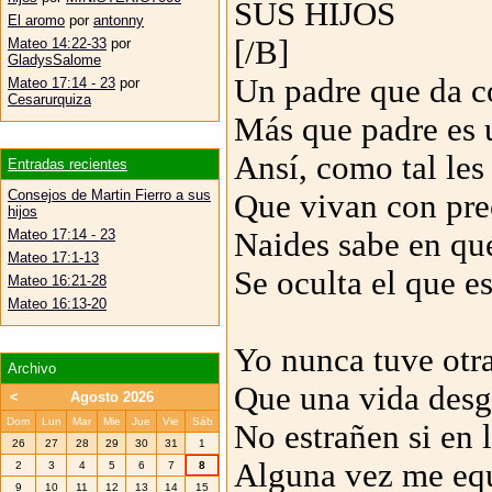
SUS HIJOS
El aromo
por
antonny
[/B]
Mateo 14:22-33
por
GladysSalome
Un padre que da c
Mateo 17:14 - 23
por
Cesarurquiza
Más que padre es 
Ansí, como tal les
Entradas recientes
Consejos de Martin Fierro a sus
Que vivan con pre
hijos
Mateo 17:14 - 23
Naides sabe en qu
Mateo 17:1-13
Se oculta el que e
Mateo 16:21-28
Mateo 16:13-20
Yo nunca tuve otr
Archivo
Que una vida desg
<
Agosto 2026
Dom
Lun
Mar
Mie
Jue
Vie
Sáb
No estrañen si en 
26
27
28
29
30
31
1
Alguna vez me eq
2
3
4
5
6
7
8
9
10
11
12
13
14
15