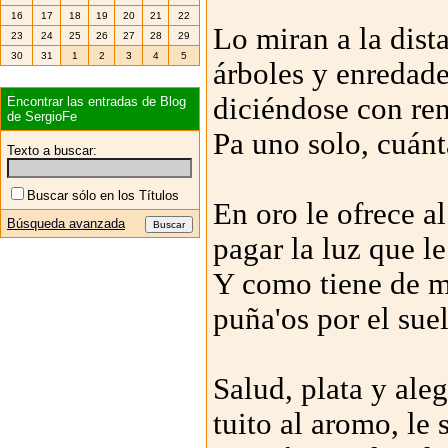
16
17
18
19
20
21
22
Lo miran a la dist
23
24
25
26
27
28
29
30
31
1
2
3
4
5
árboles y enredade
diciéndose con ren
Encontrar las entradas de Blog
de SergioFe
Pa uno solo, cuánta
Texto a buscar:
Buscar sólo en los Títulos
En oro le ofrece al
Búsqueda avanzada
pagar la luz que le
Y como tiene de m
puña'os por el sue
Salud, plata y aleg
tuito al aromo, le 