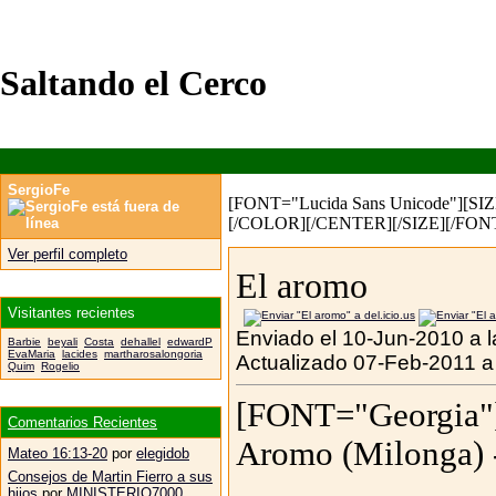
Saltando el Cerco
SergioFe
[FONT="Lucida Sans Unicode"][SIZ
[/COLOR][/CENTER][/SIZE][/FON
Ver perfil completo
El aromo
Visitantes recientes
Enviado el 10-Jun-2010 a 
Barbie
beyali
Costa
dehallel
edwardP
EvaMaria
lacides
martharosalongoria
Actualizado 07-Feb-2011 a
Quim
Rogelio
[FONT="Georgia"
Comentarios Recientes
Aromo (Milonga) 
Mateo 16:13-20
por
elegidob
Consejos de Martin Fierro a sus
hijos
por
MINISTERIO7000