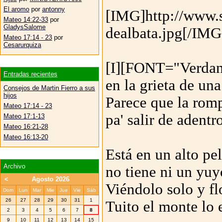
El aromo
por
antonny
[IMG]http://www.
Mateo 14:22-33
por
GladysSalome
dealbata.jpg[/IMG
Mateo 17:14 - 23
por
Cesarurquiza
[I][FONT="Verdan
Entradas recientes
en la grieta de una
Consejos de Martin Fierro a sus
hijos
Parece que la rom
Mateo 17:14 - 23
pa' salir de adentro
Mateo 17:1-13
Mateo 16:21-28
Mateo 16:13-20
Está en un alto pel
Archivo
no tiene ni un yuy
<
Agosto 2026
Viéndolo solo y fl
Dom
Lun
Mar
Mie
Jue
Vie
Sáb
26
27
28
29
30
31
1
Tuito el monte lo 
2
3
4
5
6
7
8
9
10
11
12
13
14
15