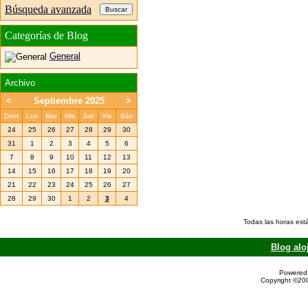
Búsqueda avanzada
Categorías de Blog
General
Archivo
<
Septiembre 2025
>
Dom
Lun
Mar
Mie
Jue
Vie
Sáb
24
25
26
27
28
29
30
31
1
2
3
4
5
6
7
8
9
10
11
12
13
14
15
16
17
18
19
20
21
22
23
24
25
26
27
28
29
30
1
2
3
4
Todas las horas est
Blog alo
Powered 
Copyright ©200