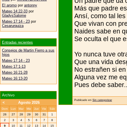
Un padre que da 
El aromo
por
antonny
Más que padre es
Mateo 14:22-33
por
Ansí, como tal les
GladysSalome
Mateo 17:14 - 23
por
Que vivan con pr
Cesarurquiza
Naides sabe en q
Se oculta el que 
Entradas recientes
Consejos de Martin Fierro a sus
Yo nunca tuve otr
hijos
Que una vida des
Mateo 17:14 - 23
Mateo 17:1-13
No estrañen si en
Mateo 16:21-28
Alguna vez me eq
Mateo 16:13-20
Pues debe saber..
Archivo
Publicado en
Sin categorizar
<
Agosto 2026
Dom
Lun
Mar
Mie
Jue
Vie
Sáb
26
27
28
29
30
31
1
2
3
4
5
6
7
8
9
10
11
12
13
14
15