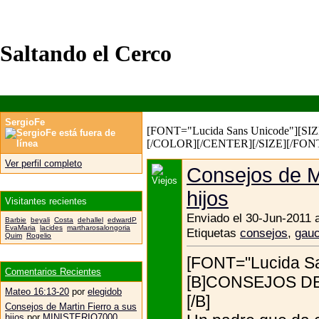
Saltando el Cerco
SergioFe
[FONT="Lucida Sans Unicode"][SIZ
[/COLOR][/CENTER][/SIZE][/FON
Ver perfil completo
Consejos de Ma
hijos
Visitantes recientes
Enviado el 30-Jun-2011 
Barbie
beyali
Costa
dehallel
edwardP
EvaMaria
lacides
martharosalongoria
Etiquetas
consejos
,
gau
Quim
Rogelio
[FONT="Lucida S
Comentarios Recientes
[B]CONSEJOS DE
Mateo 16:13-20
por
elegidob
[/B]
Consejos de Martin Fierro a sus
hijos
por
MINISTERIO7000