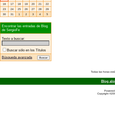
16
17
18
19
20
21
22
23
24
25
26
27
28
29
30
31
1
2
3
4
5
Encontrar las entradas de Blog
de SergioFe
Texto a buscar:
Buscar sólo en los Títulos
Búsqueda avanzada
Todas las horas est
Blog alo
Powered 
Copyright ©200