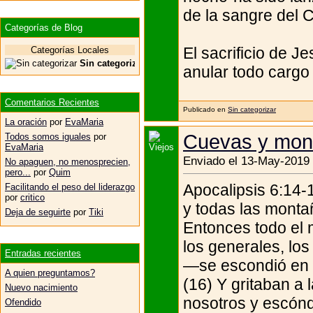
de la sangre del C
Categorías de Blog
El sacrificio de Je
Categorías Locales
Sin categorizar
anular todo cargo 
Comentarios Recientes
Publicado en
Sin categorizar
La oración
por
EvaMaria
Cuevas y mon
Todos somos iguales
por
EvaMaria
Enviado el 13-May-2019 
No apaguen, no menosprecien,
pero...
por
Quim
Apocalipsis 6:14-
Facilitando el peso del liderazgo
por
critico
y todas las montañ
Deja de seguirte
por
Tiki
Entonces todo el 
los generales, los
Entradas recientes
—se escondió en l
A quien preguntamos?
(16) Y gritaban a
Nuevo nacimiento
nosotros y escónd
Ofendido