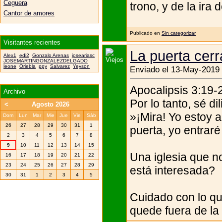
Ceguera
trono, y de la ira 
Cantor de amores
Publicado en
Sin categorizar
Visitantes recientes
La puerta cer
Alex1
edi2
Gonzalo Arenas
joseariasc
JOSEMARTINGONZALEZDELGADO
leone
Oriebla
ppy
Salvarez
Yeyson
Enviado el 13-May-2019 
Apocalipsis 3:19-2
Archivo
Por lo tanto, sé di
<
Agosto 2026
»¡Mira! Yo estoy a
Dom
Lun
Mar
Mie
Jue
Vie
Sáb
26
27
28
29
30
31
1
puerta, yo entrar
2
3
4
5
6
7
8
9
10
11
12
13
14
15
Una iglesia que n
16
17
18
19
20
21
22
23
24
25
26
27
28
29
está interesada?
30
31
1
2
3
4
5
Cuidado con lo qu
quede fuera de la “