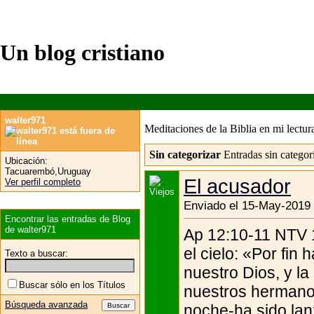
Un blog cristiano
walter971
Meditaciones de la Biblia en mi lectura
Sin categorizar
Entradas sin categor
Ubicación:
Tacuarembó,Uruguay
El acusador
Ver perfil completo
Enviado el 15-May-2019 
Encontrar las entradas de Blog
de walter971
Ap 12:10-11 NTV 1
el cielo: «Por fin 
Texto a buscar:
nuestro Dios, y la
Buscar sólo en los Títulos
nuestros hermanos
Búsqueda avanzada
noche-ha sido lanz