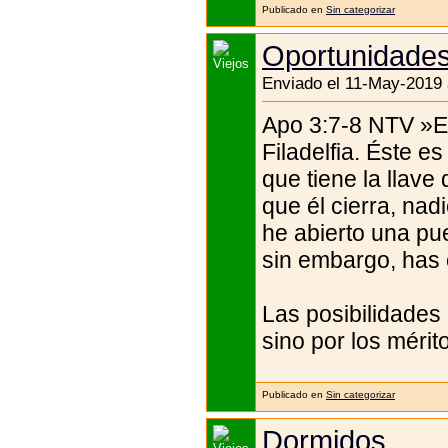
Publicado en
Sin categorizar
Oportunidade
Enviado el 11-May-2019 
Apo 3:7-8 NTV »Esc
Filadelfia. Éste e
que tiene la llave
que él cierra, nad
he abierto una pu
sin embargo, has 
Las posibilidades 
sino por los mérito
Publicado en
Sin categorizar
Dormidos