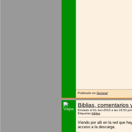
Publicado en
General
Biblias, comentarios 
Enviado el 01-Jun-2010 a las 18:53 po
Etiquetas
biblias
Viendo por alli en la red que h
acceso a la descarga.