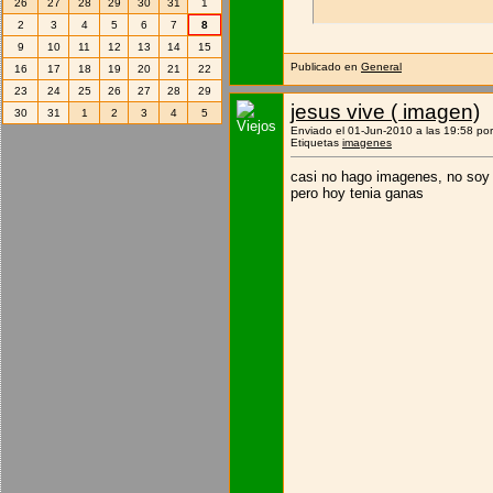
26
27
28
29
30
31
1
2
3
4
5
6
7
8
9
10
11
12
13
14
15
Publicado en
General
16
17
18
19
20
21
22
23
24
25
26
27
28
29
jesus vive ( imagen)
30
31
1
2
3
4
5
Enviado el 01-Jun-2010 a las 19:58 po
Etiquetas
imagenes
casi no hago imagenes, no soy
pero hoy tenia ganas