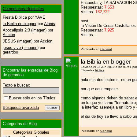
Encuesta: ¿ LA SALVACION 
Respuestas:
7,653
Comentarios Recientes
Visitas:
132,722
Fiesta Biblica
por
YAVE
post:
la Biblia en blogger
por
Alanis
la Visión De Cesar Castellanos
Respuestas:
7,925
Apocalipsis 2:3 (imagen)
por
Visitas:...
Accion
JESUS (imagen)
por
Accion
jesus vive ( imagen)
por
Publicado en
General
gerardoo
la Biblia en blogger
Enviado el 03-Jun-2010 a las 01:51 po
Encontrar las entradas de Blog
Etiquetas
biblias
de gerardoo
hola mis dos lectores
es un gus
Texto a buscar:
por que aqui empeze
como algunos deben de saber es
Buscar sólo en los Títulos
en lo que yo llamo "formato blo
la interfaz asemeja a un libro 
Búsqueda avanzada
el dia de hoy se llevo a cabo un
Categorías de Blog
Publicado en
General
Categorías Globales