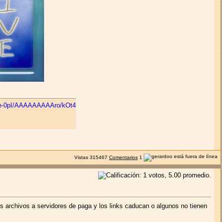
re-0pI/AAAAAAAAAro/kOt4dRSQrvI/jesus.png"
 alt=
"jasadim.com"
 border=
"0"
Vistas
315467
Comentarios
1
s archivos a servidores de paga y los links caducan o algunos no tienen