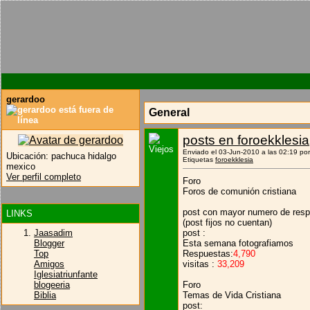
gerardoo
General
posts en foroekklesia
Enviado el 03-Jun-2010 a las 02:19 po
Ubicación:
pachuca hidalgo
Etiquetas
foroekklesia
mexico
Ver perfil completo
Foro
Foros de comunión cristiana
post con mayor numero de resp
LINKS
(post fijos no cuentan)
post :
Jaasadim
Esta semana fotografiamos
Blogger
Respuestas:
4,790
Top
visitas :
33,209
Amigos
Iglesiatriunfante
Foro
blogeeria
Temas de Vida Cristiana
Biblia
post: