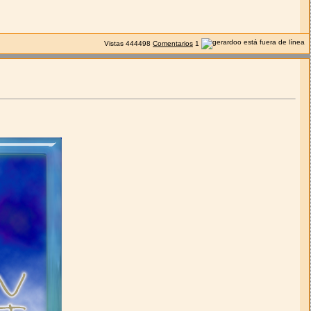
Vistas
444498
Comentarios
1