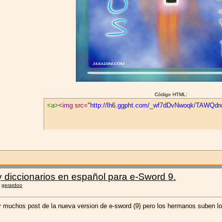
Código HTML:
<a>
<img src=
"http://lh6.ggpht.com/_wf7dDvNwoqk/TAWQd
y diccionarios en español para e-Sword 9.
r
gerardoo
ay muchos post de la nueva version de e-sword (9) pero los hermanos suben lo