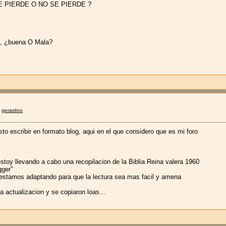
SE PIERDE O NO SE PIERDE ?
 , ¿buena O Mala?
r
gerardoo
to escribir en formato blog, aqui en el que considero que es mi foro
toy llevando a cabo una recopilacion de la Biblia Reina valera 1960
gger"
y estamos adaptando para que la lectura sea mas facil y amena
a actualizacion y se copiaron loas...