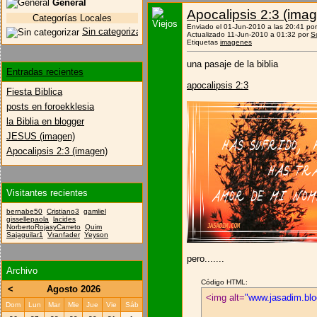
General
Apocalipsis 2:3 (ima
Categorías Locales
Enviado el 01-Jun-2010 a las 20:41 po
Sin categorizar
Actualizado 11-Jun-2010 a 01:32 por
S
Etiquetas
imagenes
una pasaje de la biblia
Entradas recientes
apocalipsis 2:3
Fiesta Biblica
posts en foroekklesia
la Biblia en blogger
JESUS (imagen)
Apocalipsis 2:3 (imagen)
Visitantes recientes
bernabe50
Cristiano3
gamliel
gissellepaola
lacides
NorbertoRojasyCarreto
Quim
Sajaguilar1
Vranfader
Yeyson
pero.......
Archivo
Código HTML:
<
Agosto 2026
<img alt=
"www.jasadim.bl
Dom
Lun
Mar
Mie
Jue
Vie
Sáb