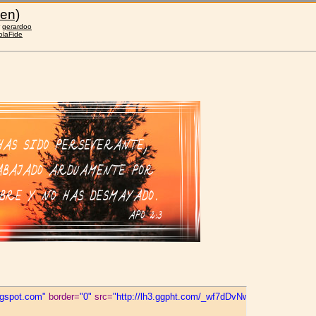
gen)
r
gerardoo
olaFide
ogspot.com"
 border=
"0"
 src=
"http://lh3.ggpht.com/_wf7dDvNwoqk/TAWajCi