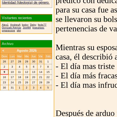
predicó con dedic
Identidad (Ideología) de género.
para su casa fue a
se llevaron su bol
Visitantes recientes
Alex1
AndresA
beloy
Deby
fede77
pertenencias de va
Gonzalo Arenas
Joel99
joseariasc
omaravzoe
silvi
Archivo
Mientras su esposa
<
Agosto 2026
casa, él describió
Dom
Lun
Mar
Mie
Jue
Vie
Sáb
26
27
28
29
30
31
1
- El día mas triste
2
3
4
5
6
7
8
9
10
11
12
13
14
15
- El día más fraca
16
17
18
19
20
21
22
- El día mas infruc
23
24
25
26
27
28
29
30
31
1
2
3
4
5
Después de arduo t