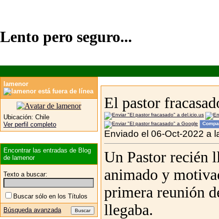
Lento pero seguro...
lamenor
El pastor fracasad
Ubicación:
Chile
Ver perfil completo
Compar
Enviado el 06-Oct-2022 a l
Encontrar las entradas de Blog
Un Pastor recién 
de lamenor
animado y motivad
Texto a buscar:
primera reunión de
Buscar sólo en los Títulos
llegaba.
Búsqueda avanzada