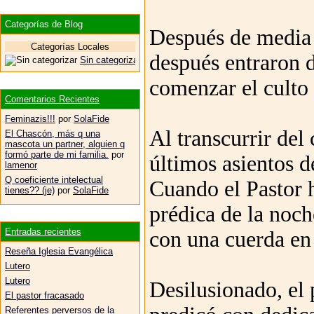
Categorías de Blog
Después de media h
Categorías Locales
después entraron d
Sin categorizar
comenzar el culto 
Comentarios Recientes
Feminazis!!!
por
SolaFide
Al transcurrir del 
El Chascón, más q una
mascota un partner, alguien q
formó parte de mi familia.
por
últimos asientos de
lamenor
Q coeficiente intelectual
Cuando el Pastor h
tienes?? (je)
por
SolaFide
prédica de la noch
Entradas recientes
con una cuerda en
Reseña Iglesia Evangélica
Lutero
Lutero
Desilusionado, el 
El pastor fracasado
Referentes perversos de la