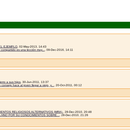
EL EJEMPLO
, 02-May-2013, 14:43
compartido es una lección muy...
, 09-Dec-2016, 14:11
erro a sus hijos
, 30-Jun-2011, 13:37
 consejo hace al joven llegar a viejo, y...
, 20-Oct-2011, 00:12
MIENTOS RELIGIOSOS ALTERNATIVOS (MRA).
, 28-Dec-2010, 20:48
A HNO POR SU CONOCIMIENTOS SOBRE...
, 28-Dec-2010, 21:26