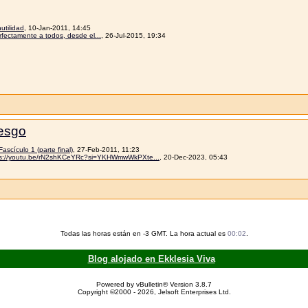
utilidad
, 10-Jan-2011, 14:45
rfectamente a todos, desde el...
, 26-Jul-2015, 19:34
iesgo
Fascículo 1 (parte final)
, 27-Feb-2011, 11:23
ps://youtu.be/rN2shKCeYRc?si=YKHWmwWkPXte...
, 20-Dec-2023, 05:43
Todas las horas están en -3 GMT. La hora actual es
00:02
.
Blog alojado en Ekklesia Viva
Powered by vBulletin® Version 3.8.7
Copyright ©2000 - 2026, Jelsoft Enterprises Ltd.