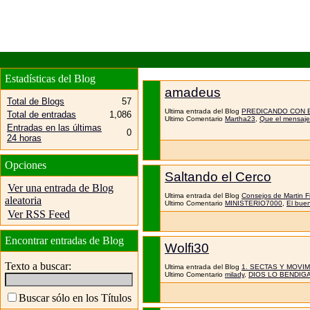
Estadísticas del Blog
amadeus
Total de Blogs
57
Ultima entrada del Blog
PREDICANDO CON 
Total de entradas
1,086
Ultimo Comentario
Martha23
,
Que el mensaje 
Entradas en las últimas
0
24 horas
Opciones
Saltando el Cerco
Ver una entrada de Blog
Ultima entrada del Blog
Consejos de Martin Fi
aleatoria
Ultimo Comentario
MINISTERIO7000
,
El buen
Ver RSS Feed
Encontrar entradas de Blog
Wolfi30
Texto a buscar:
Ultima entrada del Blog
1. SECTAS Y MOVI
Ultimo Comentario
milady
,
DIOS LO BENDIG
Buscar sólo en los Títulos