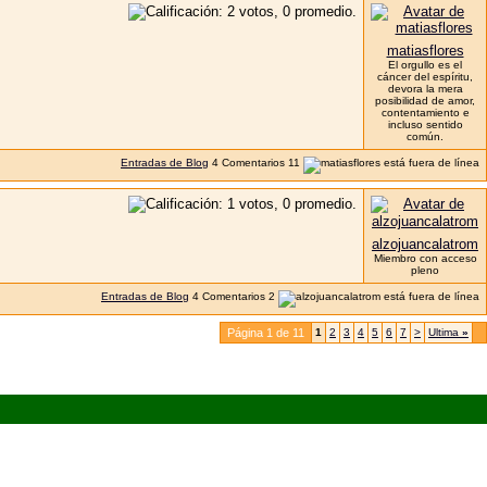
matiasflores
El orgullo es el
cáncer del espíritu,
devora la mera
posibilidad de amor,
contentamiento e
incluso sentido
común.
Entradas de Blog
4
Comentarios
11
alzojuancalatrom
Miembro con acceso
pleno
Entradas de Blog
4
Comentarios
2
Página 1 de 11
1
2
3
4
5
6
7
>
Ultima
»