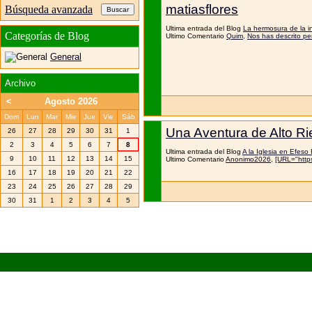
matiasflores
Búsqueda avanzada
Ultima entrada del Blog
La hermosura de la in
Categorías de Blog
Ultimo Comentario
Quim
,
Nos has descrito pe
General
Archivo
<
Agosto 2026
Dom
Lun
Mar
Mie
Jue
Vie
Sáb
Una Aventura de Alto R
26
27
28
29
30
31
1
2
3
4
5
6
7
8
Ultima entrada del Blog
A la Iglesia en Efeso 
9
10
11
12
13
14
15
Ultimo Comentario
Anonimo2026
,
[URL="htt
16
17
18
19
20
21
22
23
24
25
26
27
28
29
30
31
1
2
3
4
5