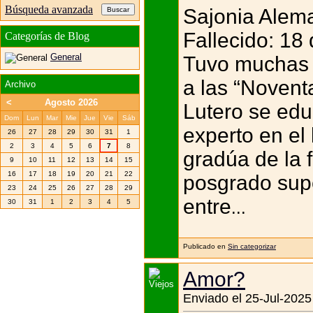
Búsqueda avanzada
Sajonia Alem
Fallecido: 18
Categorías de Blog
General
Tuvo muchas o
a las “Noventa
Archivo
<
Agosto 2026
Lutero se edu
Dom
Lun
Mar
Mie
Jue
Vie
Sáb
experto en el 
26
27
28
29
30
31
1
2
3
4
5
6
7
8
gradúa de la 
9
10
11
12
13
14
15
16
17
18
19
20
21
22
posgrado supe
23
24
25
26
27
28
29
entre
30
31
1
2
3
4
5
...
Publicado en
Sin categorizar
Amor?
Enviado el 25-Jul-2025