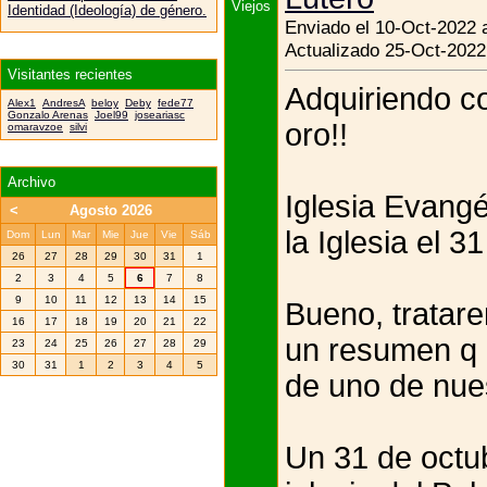
Identidad (Ideología) de género.
Enviado el 10-Oct-2022 
Actualizado 25-Oct-2022
Visitantes recientes
Adquiriendo co
Alex1
AndresA
beloy
Deby
fede77
Gonzalo Arenas
Joel99
joseariasc
oro!!
omaravzoe
silvi
Archivo
Iglesia Evangé
<
Agosto 2026
la Iglesia el 3
Dom
Lun
Mar
Mie
Jue
Vie
Sáb
26
27
28
29
30
31
1
2
3
4
5
6
7
8
9
10
11
12
13
14
15
Bueno, tratare
16
17
18
19
20
21
22
un resumen q n
23
24
25
26
27
28
29
30
31
1
2
3
4
5
de uno de nue
Un 31 de octub