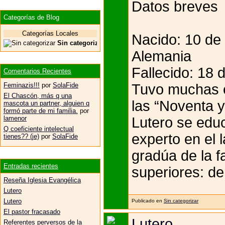
Datos breves
Categorías de Blog
Categorías Locales
Nacido: 10 de
Sin categorizar
Alemania
Fallecido: 18 
Comentarios Recientes
Tuvo muchas o
Feminazis!!!
por
SolaFide
El Chascón, más q una
las “Noventa y
mascota un partner, alguien q
formó parte de mi familia.
por
Lutero se educ
lamenor
Q coeficiente intelectual
experto en el l
tienes?? (je)
por
SolaFide
gradúa de la f
Entradas recientes
superiores: de
Reseña Iglesia Evangélica
Lutero
Lutero
Publicado en
Sin categorizar
El pastor fracasado
Lutero
Referentes perversos de la