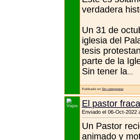
verdadera hist
Un 31 de octub
iglesia del Pa
tesis protesta
parte de la Ig
Sin tener la
...
Publicado en
Sin categorizar
El pastor frac
Enviado el 06-Oct-2022 
Un Pastor rec
animado y moti