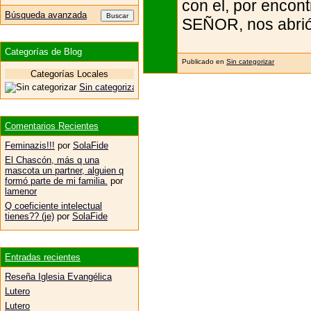
con el, por encon
Búsqueda avanzada
SEÑOR, nos abrió l
Categorías de Blog
Publicado en
Sin categorizar
Categorías Locales
Sin categorizar
Comentarios Recientes
Feminazis!!!
por
SolaFide
El Chascón, más q una
mascota un partner, alguien q
formó parte de mi familia.
por
lamenor
Q coeficiente intelectual
tienes?? (je)
por
SolaFide
Entradas recientes
Reseña Iglesia Evangélica
Lutero
Lutero