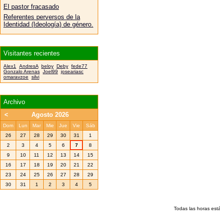
El pastor fracasado
Referentes perversos de la
Identidad (Ideología) de género.
Visitantes recientes
Alex1
AndresA
beloy
Deby
fede77
Gonzalo Arenas
Joel99
joseariasc
omaravzoe
silvi
Archivo
<
Agosto 2026
Dom
Lun
Mar
Mie
Jue
Vie
Sáb
26
27
28
29
30
31
1
2
3
4
5
6
7
8
9
10
11
12
13
14
15
16
17
18
19
20
21
22
23
24
25
26
27
28
29
30
31
1
2
3
4
5
Todas las horas est