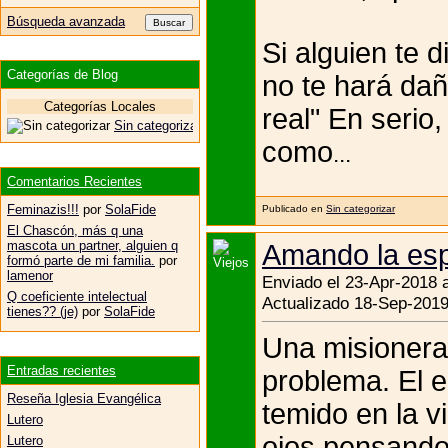
Búsqueda avanzada
Si alguien te 
Categorías de Blog
no te hará da
Categorías Locales
real" En serio
Sin categorizar
como
...
Comentarios Recientes
Feminazis!!!
por
SolaFide
Publicado en
Sin categorizar
El Chascón, más q una
mascota un partner, alguien q
Amando la esp
formó parte de mi familia.
por
lamenor
Enviado el 23-Apr-2018 
Q coeficiente intelectual
Actualizado 18-Sep-2019
tienes?? (je)
por
SolaFide
Una misionera 
Entradas recientes
problema. El 
Reseña Iglesia Evangélica
temido en la v
Lutero
ojos pensando
Lutero