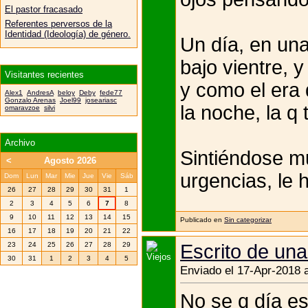
El pastor fracasado
Referentes perversos de la
Identidad (Ideología) de género.
Un día, en una
bajo vientre, 
Visitantes recientes
y como el era 
Alex1
AndresA
beloy
Deby
fede77
Gonzalo Arenas
Joel99
joseariasc
la noche, la q 
omaravzoe
silvi
Archivo
Sintiéndose mu
<
Agosto 2026
urgencias, le 
Dom
Lun
Mar
Mie
Jue
Vie
Sáb
26
27
28
29
30
31
1
2
3
4
5
6
7
8
9
10
11
12
13
14
15
Publicado en
Sin categorizar
16
17
18
19
20
21
22
Escrito de una
23
24
25
26
27
28
29
30
31
1
2
3
4
5
Enviado el 17-Apr-2018 
No se q día es