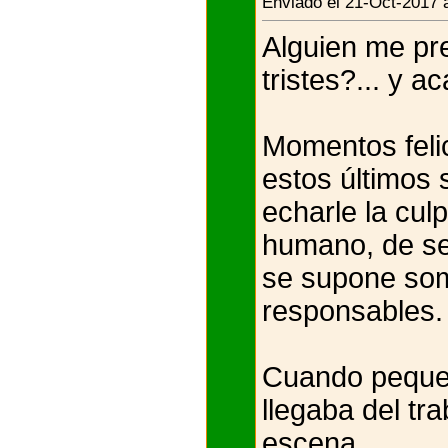
Enviado el 21-Oct-2017 
Alguien me pr
tristes?... y a
Momentos felic
estos últimos
echarle la cul
humano, de se
se supone som
responsables.
Cuando pequeñ
llegaba del tr
escena
...