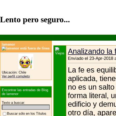
Lento pero seguro...
lamenor
Analizando la 
Enviado el 23-Apr-2018 
La fe es equil
Ubicación:
Chile
aplicada, tien
Ver perfil completo
no es un salto
Encontrar las entradas de Blog
forma literal,
de lamenor
edificio y dem
Texto a buscar:
otro día, apare
Buscar sólo en los Títulos