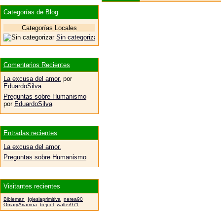
Categorías de Blog
Categorías Locales
Sin categorizar
Comentarios Recientes
La excusa del amor.
por
EduardoSilva
Preguntas sobre Humanismo
por
EduardoSilva
Entradas recientes
La excusa del amor.
Preguntas sobre Humanismo
Visitantes recientes
Bibleman
Iglesiaprimitiva
nerea90
OmaryAriamna
trejoel
walter971