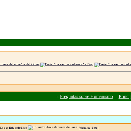
«
Preguntas sobre Humanismo
Princi
:53 por
EduardoSilva
¡Visita su Blog!