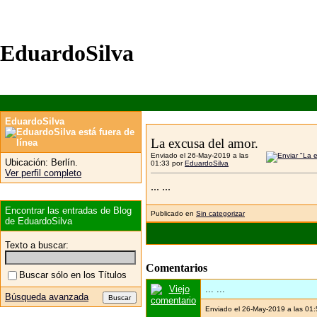
EduardoSilva
EduardoSilva
La excusa del amor.
Enviado el 26-May-2019 a las
Ubicación:
Berlín.
01:33 por
EduardoSilva
Ver perfil completo
... ...
Encontrar las entradas de Blog
Publicado en
Sin categorizar
de EduardoSilva
Texto a buscar:
Comentarios
Buscar sólo en los Títulos
... ...
Búsqueda avanzada
Enviado el 26-May-2019 a las 01