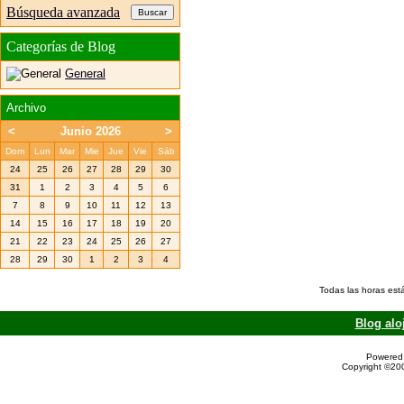
Búsqueda avanzada
Categorías de Blog
General
Archivo
<
Junio 2026
>
Dom
Lun
Mar
Mie
Jue
Vie
Sáb
24
25
26
27
28
29
30
31
1
2
3
4
5
6
7
8
9
10
11
12
13
14
15
16
17
18
19
20
21
22
23
24
25
26
27
28
29
30
1
2
3
4
Todas las horas est
Blog alo
Powered 
Copyright ©200