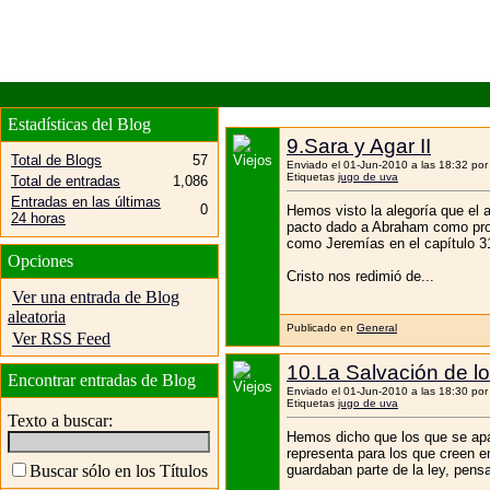
Estadísticas del Blog
9.Sara y Agar II
Total de Blogs
57
Enviado el 01-Jun-2010 a las 18:32 po
Etiquetas
jugo de uva
Total de entradas
1,086
Entradas en las últimas
0
Hemos visto la alegoría que el a
24 horas
pacto dado a Abraham como prome
como Jeremías en el capítulo 31
Opciones
Cristo nos redimió de...
Ver una entrada de Blog
aleatoria
Publicado en
General
Ver RSS Feed
10.La Salvación de 
Encontrar entradas de Blog
Enviado el 01-Jun-2010 a las 18:30 po
Etiquetas
jugo de uva
Texto a buscar:
Hemos dicho que los que se apar
representa para los que creen en
guardaban parte de la ley, pens
Buscar sólo en los Títulos