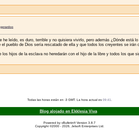
r
gerardoo
e he leído, es duro, terrible y no quisiera vivirlo, pero además ¿Dónde está l
que el pueblo de Dios sería rescatado de ella y que todos los creyentes se irá
los hijos de la esclava no heredarán con el hijo de la libre y todos los que si
Todas las horas están en -3 GMT. La hora actual es
09:41
.
Blog alojado en Ekklesia Viva
Powered by vBulletin® Version 3.8.7
Copyright ©2000 - 2026, Jelsoft Enterprises Ltd.