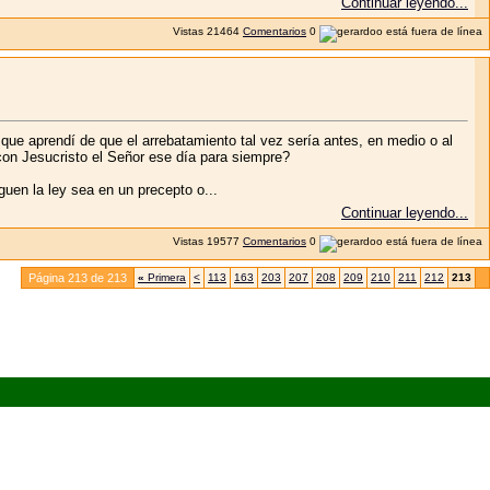
Continuar leyendo...
Vistas
21464
Comentarios
0
o que aprendí de que el arrebatamiento tal vez sería antes, en medio o al
n con Jesucristo el Señor ese día para siempre?
guen la ley sea en un precepto o...
Continuar leyendo...
Vistas
19577
Comentarios
0
Página 213 de 213
«
Primera
<
113
163
203
207
208
209
210
211
212
213