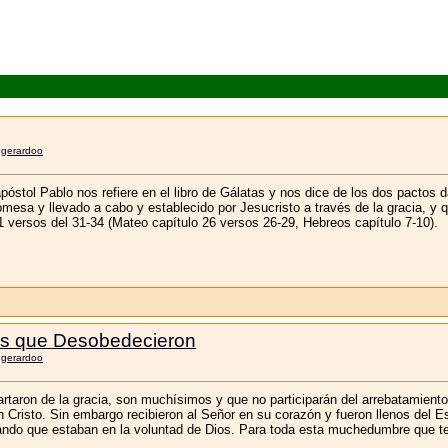
r
gerardoo
póstol Pablo nos refiere en el libro de Gálatas y nos dice de los dos pactos d
sa y llevado a cabo y establecido por Jesucristo a través de la gracia, y q
 versos del 31-34 (Mateo capítulo 26 versos 26-29, Hebreos capítulo 7-10).
los que Desobedecieron
r
gerardoo
taron de la gracia, son muchísimos y que no participarán del arrebatamiento; 
 Cristo. Sin embargo recibieron al Señor en su corazón y fueron llenos del Esp
ando que estaban en la voluntad de Dios. Para toda esta muchedumbre que tend