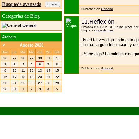
Búsqueda avanzada
Publicado en
General
Categorías de Blog
11.Reflexión
General
Enviado el 01-Jun-2010 a las 18:28 po
Etiquetas
jugo de uva
Archivo
Usted tal ves diga: todo esto qu
final de la gran tribulación, y 
<
Agosto 2026
Dom
Lun
Mar
Mie
Jue
Vie
Sáb
¿Sabe algo? La palabra dice que 
26
27
28
29
30
31
1
2
3
4
5
6
7
8
Publicado en
General
9
10
11
12
13
14
15
16
17
18
19
20
21
22
23
24
25
26
27
28
29
30
31
1
2
3
4
5