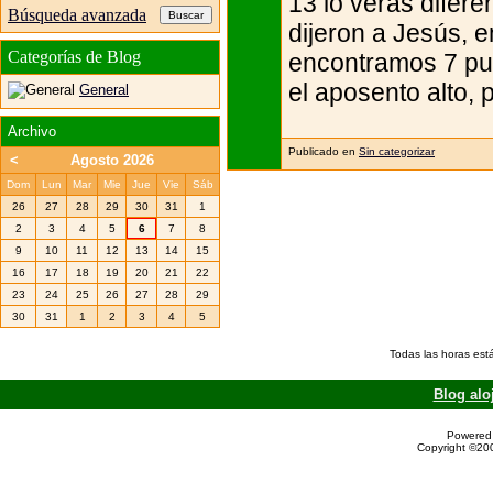
13 lo veras difere
Búsqueda avanzada
dijeron a Jesús, e
Categorías de Blog
encontramos 7 pue
el aposento alto, 
General
Archivo
Publicado en
Sin categorizar
<
Agosto 2026
Dom
Lun
Mar
Mie
Jue
Vie
Sáb
26
27
28
29
30
31
1
2
3
4
5
6
7
8
9
10
11
12
13
14
15
16
17
18
19
20
21
22
23
24
25
26
27
28
29
30
31
1
2
3
4
5
Todas las horas est
Blog alo
Powered 
Copyright ©200