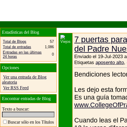
Estadísticas del Blog
7 puertas para
Total de Blogs
57
del Padre Nue
Total de entradas
1,086
Entradas en las últimas
0
Enviado el 19-Jul-2023 a
24 horas
Etiquetas
aposento alto
,
Opciones
Bendiciones lector
Ver una entrada de Blog
aleatoria
Ver RSS Feed
Les dejo esta form
Es una guía toma
Encontrar entradas de Blog
www.CollegeOfPra
Texto a buscar:
Cuando leas el Pa
Buscar sólo en los Títulos