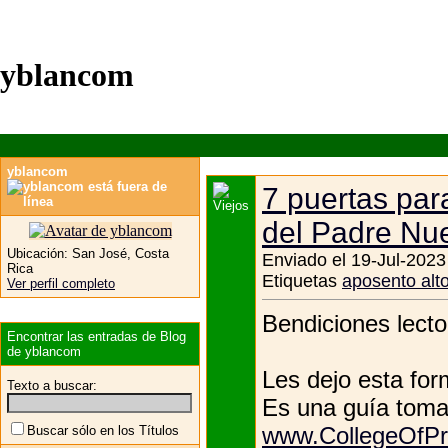
yblancom
yblancom
7 puertas par
del Padre Nu
Ubicación:
San José, Costa
Enviado el 19-Jul-2023
Rica
Etiquetas
aposento alt
Ver perfil completo
Bendiciones lecto
Encontrar las entradas de Blog
de yblancom
Les dejo esta for
Texto a buscar:
Es una guía toma
www.CollegeOfPr
Buscar sólo en los Títulos