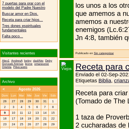
7 puertas para orar con el
los unos a los otr
modelo del Padre Nuestro
que amemos a nues
Buscar amor en Dios.
amemos a nuestro
Receta para criar hijos...
Tres dones espirituales
enemigos (Lc.6:2
fundamentales
Jn 4:8, también qu
Falta poco...
Visitantes recientes
Publicado en
Sin categorizar
Alex1
AndresA
beloy
dadAito
Deby
Receta para cr
Gonzalo Arenas
leone
omaravzoe
Oriebla
Pibecastro
Enviado el 02-Sep-202
Etiquetas
Biblia
,
crianz
Archivo
<
Agosto 2026
Receta para criar 
Dom
Lun
Mar
Mie
Jue
Vie
Sáb
(Tomado de The L
26
27
28
29
30
31
1
2
3
4
5
6
7
8
9
10
11
12
13
14
15
1 taza de Proverb
16
17
18
19
20
21
22
2 cucharadas de 
23
24
25
26
27
28
29