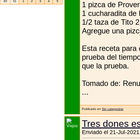
30
31
1
2
3
4
5
1 pizca de Prover
1 cucharadita de 
1/2 taza de Tito 2
Agregue una pizc
Esta receta para 
prueba del tiempo
que la prueba.
Tomado de: Renue
...
Publicado en
Sin categorizar
Tres dones es
Enviado el 21-Jul-2021