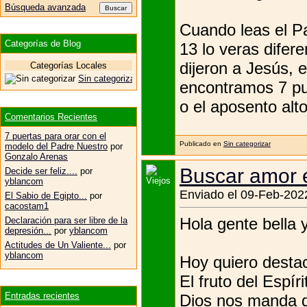
Búsqueda avanzada
Cuando leas el P
Categorías de Blog
13 lo veras difere
dijeron a Jesús, 
Categorías Locales
Sin categorizar
encontramos 7 pue
o el aposento alto
Comentarios Recientes
7 puertas para orar con el
Publicado en
Sin categorizar
modelo del Padre Nuestro
por
Gonzalo Arenas
Buscar amor 
Decide ser feliz....
por
yblancom
Enviado el 09-Feb-2022
El Sabio de Egipto...
por
cacostam1
Hola gente bella 
Declaración para ser libre de la
depresión...
por
yblancom
Actitudes de Un Valiente...
por
yblancom
Hoy quiero destac
El fruto del Espír
Entradas recientes
Dios nos manda 