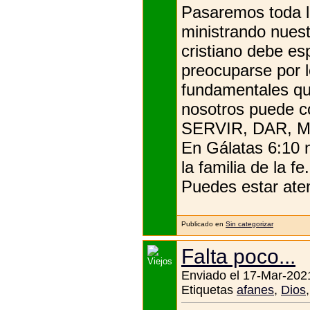
Pasaremos toda l
ministrando nuest
cristiano debe e
preocuparse por l
fundamentales qu
nosotros puede c
SERVIR, DAR, 
En Gálatas 6:10 n
la familia de la fe.
Puedes estar aten
Publicado en
Sin categorizar
Falta poco...
Enviado el 17-Mar-2021
Etiquetas
afanes
,
Dios