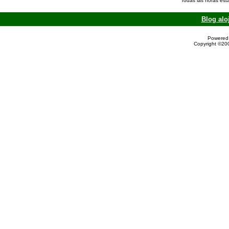
Todas las horas est
Blog alo
Powered 
Copyright ©200