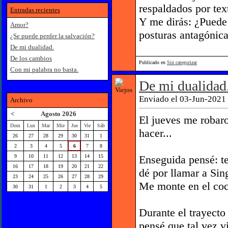
respaldados por tex
Entradas recientes
Y me dirás: ¿Puede 
Amor?
posturas antagónica
¿Se puede perder la salvación?
De mi dualidad.
De los cambios
Publicado en
Sin categorizar
Con mi palabra no basta.
De mi dualidad
Enviado el 03-Jun-2021 
Archivo
<
Agosto 2026
El jueves me robaro
Dom
Lun
Mar
Mie
Jue
Vie
Sáb
hacer...
26
27
28
29
30
31
1
2
3
4
5
6
7
8
Enseguida pensé: te
9
10
11
12
13
14
15
16
17
18
19
20
21
22
dé por llamar a Sin
23
24
25
26
27
28
29
Me monte en el coch
30
31
1
2
3
4
5
Durante el trayecto
pensé que tal vez v