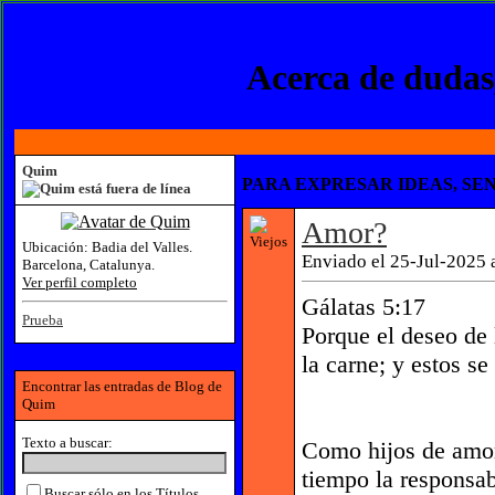
Acerca de dudas,
Quim
PARA EXPRESAR IDEAS, SEN
Amor?
Ubicación:
Badia del Valles.
Enviado el 25-Jul-2025 
Barcelona, Catalunya.
Ver perfil completo
Gálatas 5:17
Prueba
Porque el deseo de l
la carne; y estos se
Encontrar las entradas de Blog de
Quim
Texto a buscar:
Como hijos de amor
tiempo la responsab
Buscar sólo en los Títulos