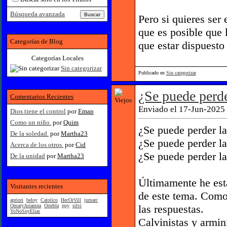
Búsqueda avanzada
Pero si quieres ser 
que es posible que 
Categorías de Blog
que estar dispuesto 
Categorías Locales
Sin categorizar
Publicado en
Sin categorizar
¿Se puede perde
Comentarios Recientes
Enviado el 17-Jun-2025 
Dios tiene el control
por
Emap
Como un niño.
por
Quim
¿Se puede perder la
De la soledad.
por
Martha23
¿Se puede perder la
Acerca de los otros.
por
Cid
¿Se puede perder la
De la unidad
por
Martha23
Últimamente he est
Visitantes recientes
de este tema. Como 
apriori
beloy
Catolico
HecOrVill
jumarc
las respuestas.
OmaryAriamna
Oriebla
ppy
silvi
YoNoSoyElias
Calvinistas y armi