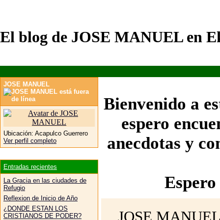
El blog de JOSE MANUEL en Ek
JOSE MANUEL
Bienvenido a es
espero encuen
Ubicación:
Acapulco Guerrero
anecdotas y com
Ver perfil completo
Entradas recientes
Espero 
La Gracia en las ciudades de
Refugio
Reflexion de Inicio de Año
¿DONDE ESTAN LOS
JOSE MANUEL no 
CRISTIANOS DE PODER?