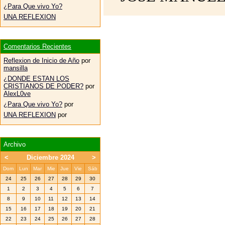
¿Para Que vivo Yo?
UNA REFLEXION
Comentarios Recientes
Reflexion de Inicio de Año
por
mansilla
¿DONDE ESTAN LOS
CRISTIANOS DE PODER?
por
AlexL0ve
¿Para Que vivo Yo?
por
UNA REFLEXION
por
Archivo
<
Diciembre 2024
>
Dom
Lun
Mar
Mie
Jue
Vie
Sáb
24
25
26
27
28
29
30
1
2
3
4
5
6
7
8
9
10
11
12
13
14
15
16
17
18
19
20
21
22
23
24
25
26
27
28