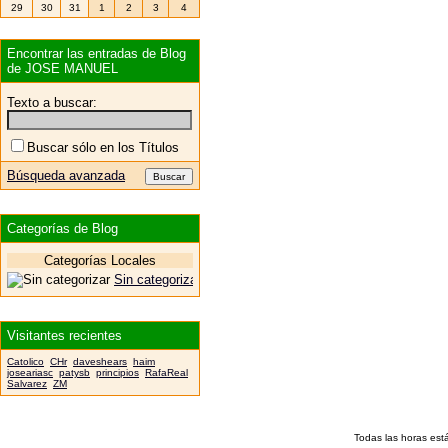
29
30
31
1
2
3
4
Encontrar las entradas de Blog
de JOSE MANUEL
Texto a buscar:
Buscar sólo en los Títulos
Búsqueda avanzada
Categorías de Blog
Categorías Locales
Sin categorizar
Visitantes recientes
Catolico
CHr
daveshears
haim
joseariasc
patysb
principios
RafaReal
Salvarez
ZM
Todas las horas est