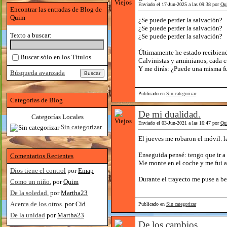
Enviado el 17-Jun-2025 a las 09:38 por
Qu
Encontrar las entradas de Blog de
Quim
¿Se puede perder la salvación?
¿Se puede perder la salvación?
Texto a buscar:
¿Se puede perder la salvación?
Últimamente he estado recibiendo
Buscar sólo en los Títulos
Calvinistas y arminianos, cada 
Y me dirás: ¿Puede una misma fue
Búsqueda avanzada
Publicado en
Sin categorizar
Categorías de Blog
De mi dualidad.
Categorías Locales
Enviado el 03-Jun-2021 a las 16:47 por
Qu
Sin categorizar
El jueves me robaron el móvil. l
Enseguida pensé: tengo que ir a 
Comentarios Recientes
Me monte en el coche y me fui a 
Dios tiene el control
por
Emap
Durante el trayecto me puse a be
Como un niño.
por
Quim
De la soledad.
por
Martha23
Acerca de los otros.
por
Cid
Publicado en
Sin categorizar
De la unidad
por
Martha23
De los cambios