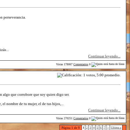
on perseverancia.
zás...
Continuar leyendo...
Vistas
178067
Comentarios
0
en algo que corrobore que soy quien digo ser.
l nombre de tu mujer, el de tus hijos,...
Continuar leyendo...
Vistas
270251
Comentarios
0
Página 1 de 9
1
2
3
4
5
6
7
>
Ultima
»