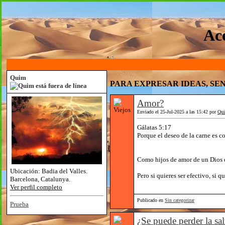
Ace
Quim
PARA EXPRESAR IDEAS, SEN
Amor?
Enviado el 25-Jul-2025 a las 15:42 por
Qu
Gálatas 5:17
Porque el deseo de la carne es con
Como hijos de amor de un Dios d
Ubicación:
Badia del Valles.
Pero si quieres ser efectivo, si 
Barcelona, Catalunya.
Ver perfil completo
Publicado en
Sin categorizar
Prueba
¿Se puede perder la sa