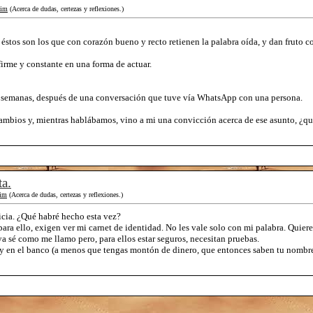
im
(Acerca de dudas, certezas y reflexiones.)
 éstos son los que con corazón bueno y recto retienen la palabra oída, y dan fruto c
firme y constante en una forma de actuar.
s semanas, después de una conversación que tuve vía WhatsApp con una persona.
mbios y, mientras hablábamos, vino a mi una convicción acerca de ese asunto, ¿qui
ta.
im
(Acerca de dudas, certezas y reflexiones.)
licia. ¿Qué habré hecho esta vez?
ara ello, exigen ver mi carnet de identidad. No les vale solo con mi palabra. Quier
 sé como me llamo pero, para ellos estar seguros, necesitan pruebas.
 en el banco (a menos que tengas montón de dinero, que entonces saben tu nombre, e