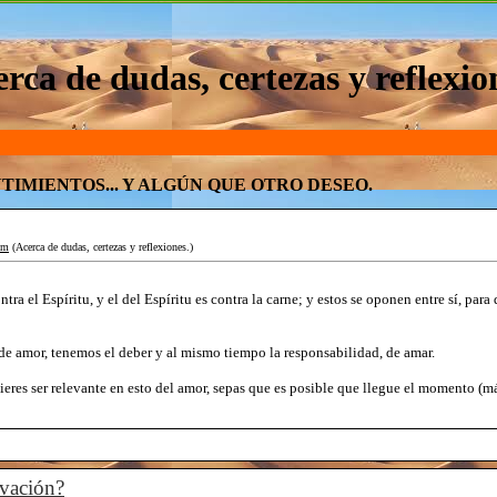
rca de dudas, certezas y reflexio
TIMIENTOS... Y ALGÚN QUE OTRO DESEO.
im
(Acerca de dudas, certezas y reflexiones.)
tra el Espíritu, y el del Espíritu es contra la carne; y estos se oponen entre sí, para
e amor, tenemos el deber y al mismo tiempo la responsabilidad, de amar.
quieres ser relevante en esto del amor, sepas que es posible que llegue el momento (má
lvación?