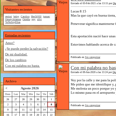
Enviado el 03-Feb-2021 a las 13:15 por
Qu
Visitantes recientes
Lucas 8:15
Mas la que cayó en buena tierra,
apriori
beloy
Catolico
HecOrVill
jumarc
OmaryAriamna
Oriebla
ppy
silvi
YoNoSoyElias
Perseverar significa mantenerse 
Entradas recientes
Esta aportación nació hace una
Amor?
Estuvimos hablando acerca de ca
¿Se puede perder la salvación?
De mi dualidad.
Publicado en
Sin categorizar
De los cambios
Con mi palabra no basta.
Con mi palabra no bas
Enviado el 09-Jun-2020 a las 13:24 por
Qu
Voy por la calle y me para la po
Archivo
Me piden que me identifique y, p
<
Agosto 2026
Me molesta un poco porque yo ya
Lo mismo pasa en el aeropuerto y
Dom
Lun
Mar
Mie
Jue
Vie
Sáb
26
27
28
29
30
31
1
2
3
4
5
6
7
8
Publicado en
Sin categorizar
9
10
11
12
13
14
15
16
17
18
19
20
21
22