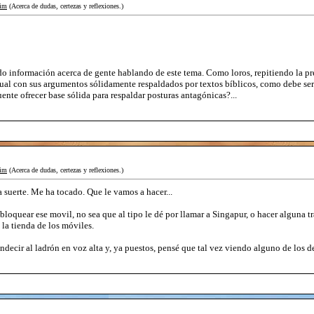
im
(Acerca de dudas, certezas y reflexiones.)
 información acerca de gente hablando de este tema. Como loros, repitiendo la preg
cual con sus argumentos sólidamente respaldados por textos bíblicos, como debe ser
nte ofrecer base sólida para respaldar posturas antagónicas?...
im
(Acerca de dudas, certezas y reflexiones.)
a suerte. Me ha tocado. Que le vamos a hacer...
bloquear ese movil, no sea que al tipo le dé por llamar a Singapur, o hacer alguna t
la tienda de los móviles.
ndecir al ladrón en voz alta y, ya puestos, pensé que tal vez viendo alguno de los d