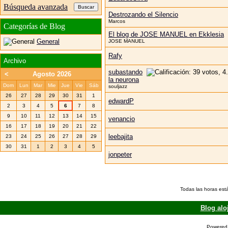
Búsqueda avanzada
Destrozando el Silencio
Marcos
Categorías de Blog
El blog de JOSE MANUEL en Ekklesia
General
JOSE MANUEL
Rafy
Archivo
subastando
<
Agosto 2026
la neurona
Dom
Lun
Mar
Mie
Jue
Vie
Sáb
souljazz
26
27
28
29
30
31
1
edwardP
2
3
4
5
6
7
8
9
10
11
12
13
14
15
venancio
16
17
18
19
20
21
22
leebajita
23
24
25
26
27
28
29
30
31
1
2
3
4
5
jonpeter
Todas las horas est
Blog alo
Powered 