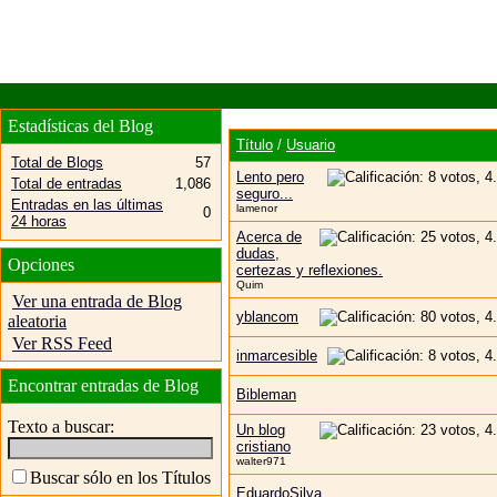
Estadísticas del Blog
Título
/
Usuario
Total de Blogs
57
Lento pero
Total de entradas
1,086
seguro...
Entradas en las últimas
lamenor
0
24 horas
Acerca de
dudas,
Opciones
certezas y reflexiones.
Quim
Ver una entrada de Blog
yblancom
aleatoria
Ver RSS Feed
inmarcesible
Encontrar entradas de Blog
Bibleman
Texto a buscar:
Un blog
cristiano
walter971
Buscar sólo en los Títulos
EduardoSilva