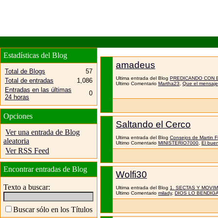
Estadísticas del Blog
amadeus
Total de Blogs
57
Ultima entrada del Blog
PREDICANDO CON 
Total de entradas
1,086
Ultimo Comentario
Martha23
,
Que el mensaje 
Entradas en las últimas
0
24 horas
Opciones
Saltando el Cerco
Ver una entrada de Blog
Ultima entrada del Blog
Consejos de Martin Fi
aleatoria
Ultimo Comentario
MINISTERIO7000
,
El buen
Ver RSS Feed
Encontrar entradas de Blog
Wolfi30
Texto a buscar:
Ultima entrada del Blog
1. SECTAS Y MOVI
Ultimo Comentario
milady
,
DIOS LO BENDIG
Buscar sólo en los Títulos