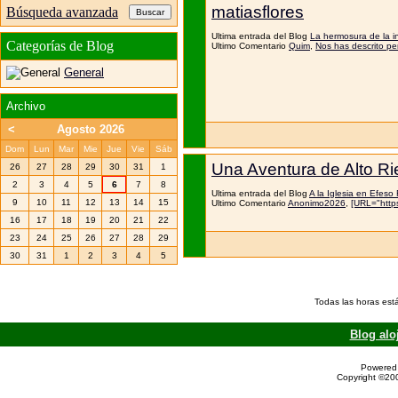
matiasflores
Búsqueda avanzada
Ultima entrada del Blog
La hermosura de la in
Categorías de Blog
Ultimo Comentario
Quim
,
Nos has descrito pe
General
Archivo
<
Agosto 2026
Dom
Lun
Mar
Mie
Jue
Vie
Sáb
Una Aventura de Alto R
26
27
28
29
30
31
1
2
3
4
5
6
7
8
Ultima entrada del Blog
A la Iglesia en Efeso 
9
10
11
12
13
14
15
Ultimo Comentario
Anonimo2026
,
[URL="htt
16
17
18
19
20
21
22
23
24
25
26
27
28
29
30
31
1
2
3
4
5
Todas las horas est
Blog alo
Powered 
Copyright ©200