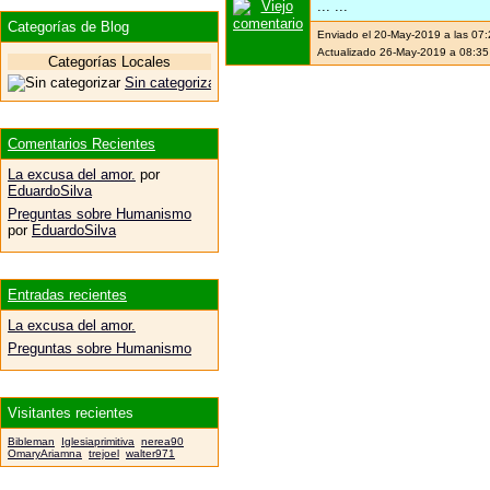
... ...
Categorías de Blog
Enviado el 20-May-2019 a las 07
Actualizado 26-May-2019 a 08:35
Categorías Locales
Sin categorizar
Comentarios Recientes
La excusa del amor.
por
EduardoSilva
Preguntas sobre Humanismo
por
EduardoSilva
Entradas recientes
La excusa del amor.
Preguntas sobre Humanismo
Visitantes recientes
Bibleman
Iglesiaprimitiva
nerea90
OmaryAriamna
trejoel
walter971