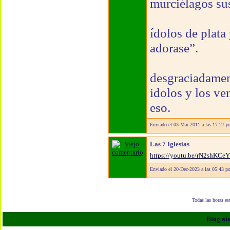
murciélagos su
ídolos de plata
adorase”.
desgraciadament
idolos y los ve
eso.
Enviado el 03-Mar-2011 a las 17:27 p
Las 7 Iglesias
https://youtu.be/rN2shK
Enviado el 20-Dec-2023 a las 05:43 p
Todas las horas e
Blog al