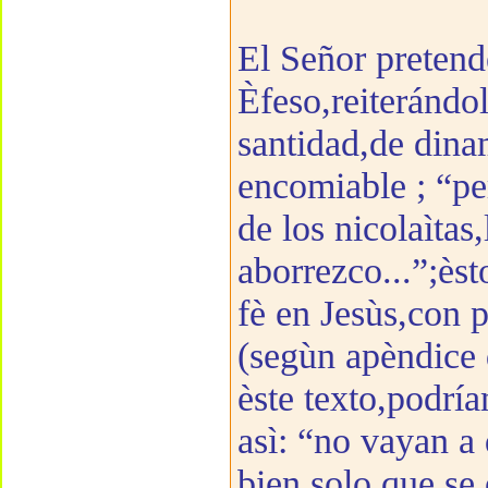
El Señor pretende
Èfeso,reiterándol
santidad,de dina
encomiable ; “pe
de los nicolaìtas
aborrezco...”;ès
fè en Jesùs,con p
(segùn apèndice 
èste texto,podría
asì: “no vayan a
bien,solo que se