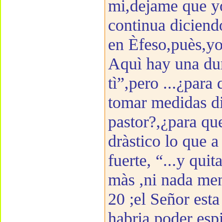
mi,dejame que yo
continua diciend
en Èfeso,puès,yo
Aquì hay una dur
tì”,pero ...¿para
tomar medidas di
pastor?,¿para qu
dràstico lo que 
fuerte, “...y qui
màs ,ni nada men
20 ;el Señor est
habria poder espi