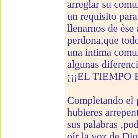
arreglar su comu
un requisito para
llenarnos de èse
perdona,que todo
una intima comun
algunas diferenci
¡¡¡EL TIEMPO 
Completando el p
hubieres arrepen
sus palabras ,p
oír la voz de Dio