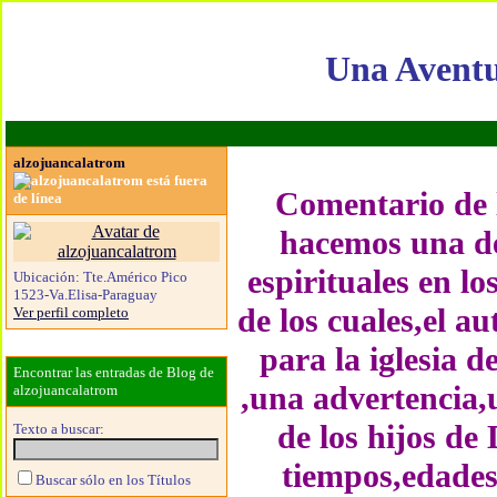
Una Aventu
alzojuancalatrom
Comentario de l
hacemos una de
espirituales en l
Ubicación:
Tte.Américo Pico
1523-Va.Elisa-Paraguay
de los cuales,el a
Ver perfil completo
para la iglesia 
Encontrar las entradas de Blog de
,una advertencia,
alzojuancalatrom
de los hijos de
Texto a buscar:
tiempos,edades
Buscar sólo en los Títulos