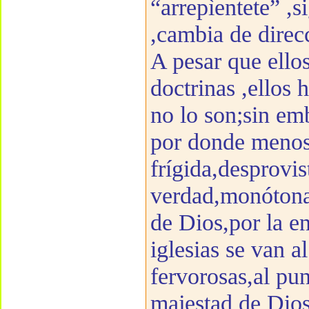
“arrepìentete” ,s
,cambia de direcc
A pesar que ellos
doctrinas ,ellos 
no lo son;sin em
por donde menos 
frígida,desprovis
verdad,monótona 
de Dios,por la en
iglesias se van 
fervorosas,al pun
majestad de Dios