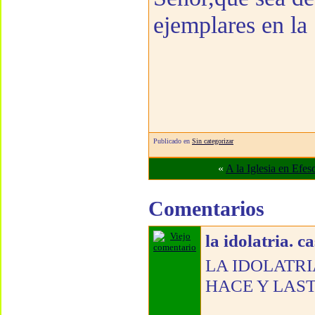
ejemplares en la 
Publicado en
Sin categorizar
«
A la Iglesia en Efes
Comentarios
la idolatria. c
LA IDOLATR
HACE Y LAST