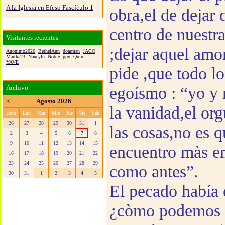
A la Iglesia en Efeso Fascículo 1
obra,el de dejar 
centro de nuestra
Visitantes recientes
;dejar aquel amo
Anonimo2026
BethelAnn
doarman
JACO
Martha23
Nancylu
Noble
ppy
Quim
YAVE
pide ,que todo lo
egoísmo : “yo y 
Archivo
<
Agosto 2026
la vanidad,el org
Dom
Lun
Mar
Mie
Jue
Vie
Sáb
26
27
28
29
30
31
1
las cosas,no es q
2
3
4
5
6
7
8
9
10
11
12
13
14
15
encuentro màs e
16
17
18
19
20
21
22
23
24
25
26
27
28
29
como antes”.
30
31
1
2
3
4
5
El pecado había e
¿còmo podemos s