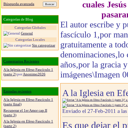
cuales Jesús 
Búsqueda avanzada
pasara
Categorías de Blog
El autor escribe y p
Categorías Globales
fascículo 1,por ma
General
Categorías Locales
gratuitamente a tod
Sin categorizar
denominaciones,lo 
Comentarios Recientes
años,por la gracia
A la Iglesia en Efeso Fascículo 1
imágenes\Imagen 0
(parte 2)
por
Anonimo2026
A la Iglesia en Ef
Entradas recientes
A la Iglesia en Efeso Fascículo 1
(parte final)
Enviado el 27-Feb-2011 a las
Recuperar el 1er Amor cap.II
(parte 3)
A la Iglesia en Efeso Fascículo 1
Es que dejar el p
(parte 2)