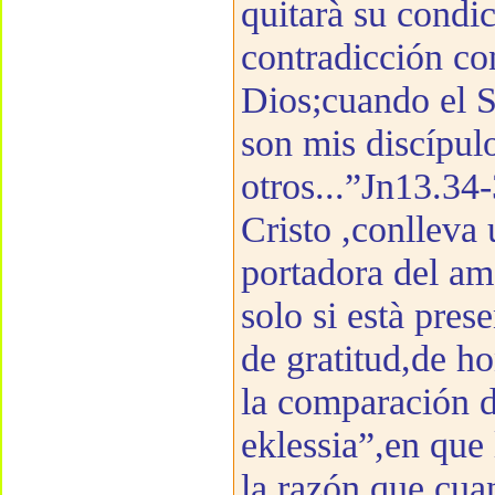
quitarà su condic
contradicción con
Dios;cuando el S
son mis discípulo
otros...”Jn13.34-
Cristo ,conlleva 
portadora del am
solo si està pres
de gratitud,de h
la comparación de
eklessia”,en que
la razón,que cua