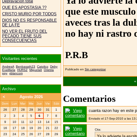
Ya lo advierte la 
Depravación total
QUE ES APOSTASIA ??
que este musculo 
CRISTO MURIO POR TODOS
aveces tras la du
DIOS NO ES RESPONSABLE
DE LA FE
no hay ni rastro
NO VER EL FRUTO DEL
PECADO TIENE SUS
CONSECUENCIAS
P.R.B
Visitantes recientes
AndresA
Benbasath23
Catolico
Deby
Publicado en
Sin categorizar
EvaMaria
HURSZ
Miguelalt
Oriebla
ppy
yblancom
Archivo
Comentarios
<
Agosto 2026
Dom
Lun
Mar
Mie
Jue
Vie
Sáb
26
27
28
29
30
31
1
cuanta razon hay en este
2
3
4
5
6
7
8
Enviado el 17-Sep-2010 a las 13
9
10
11
12
13
14
15
16
17
18
19
20
21
22
Cita:
23
24
25
26
27
28
29
Ya lo advierte la escrit