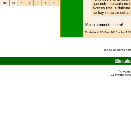
30
31
1
2
3
4
5
que este musculo es t
aveces tras la dulzura
no hay ni rastro del a
!Absolutamente cierto!
Enviado el 06-Dec-2016 a las 13
Todas las horas est
Blog alo
Powered 
Copyright ©200