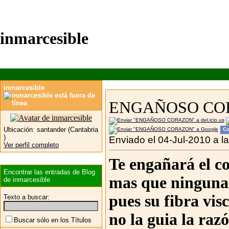
inmarcesible
inmarcesible
ENGAÑOSO CO
Ubicación:
santander (Cantabria
Co
)
Enviado el 04-Jul-2010 a l
Ver perfil completo
Te engañará el c
Encontrar las entradas de Blog
mas que ninguna 
de inmarcesible
pues su fibra vis
Texto a buscar:
no la guia la raz
Buscar sólo en los Títulos