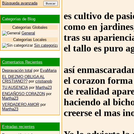
Búsqueda avanzada
es cultivo de pas
Categorías de Blog
como en jardines,
Categorías Globales
General
tras su aparienci
Categorías Locales
Sin categorizar
el tallo es puro a
Comentarios Recientes
así enmascarada
Depravación total
por
EvaMaria
EL DIEZMO OBLIGA AL
el corazon forma
CRISTIANO??
por
cristianob
TU AUSENCIA
por
Martha23
de realidad apar
ENGAÑOSO CORAZON
por
Martha23
haciendo al bich
VERDADERO AMOR
por
Martha23
creerse el mas in
Entradas recientes