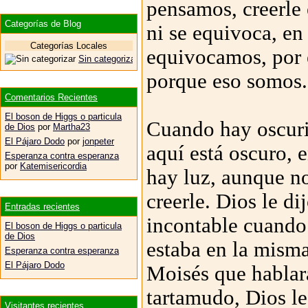
pensamos, creerle 
Categorías de Blog
ni se equivoca, e
Categorías Locales
equivocamos, por e
Sin categorizar
porque eso somos.
Comentarios Recientes
El boson de Higgs o particula
Cuando hay oscuri
de Dios
por
Martha23
El Pájaro Dodo
por
jonpeter
aquí está oscuro, 
Esperanza contra esperanza
por
Katemisericordia
hay luz, aunque no
creerle. Dios le d
Entradas recientes
incontable cuando
El boson de Higgs o particula
de Dios
estaba en la misma
Esperanza contra esperanza
El Pájaro Dodo
Moisés que hablar
tartamudo, Dios le
Visitantes recientes