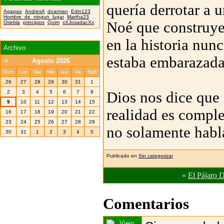
quería derrotar a
Agapao
AndresA
doarman
Edin123
Hombre_de_ningun_lugar
Martha23
Noé que construyer
Oriebla
principios
Quim
xXJosadacXx
en la historia nun
Archivo
estaba embarazada
<
Agosto 2026
Dom
Lun
Mar
Mie
Jue
Vie
Sáb
26
27
28
29
30
31
1
Dios nos dice que
2
3
4
5
6
7
8
9
10
11
12
13
14
15
realidad es comple
16
17
18
19
20
21
22
23
24
25
26
27
28
29
no solamente habla
30
31
1
2
3
4
5
Publicado en
Sin categorizar
«
El Pájaro 
Comentarios