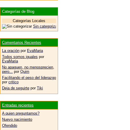
Categorías de Blog
Categorías Locales
Sin categorizar
Comentarios Recientes
La oración
por
EvaMaria
Todos somos iguales
por
EvaMaria
No apaguen, no menosprecien,
pero...
por
Quim
Facilitando el peso del liderazgo
por
critico
Deja de seguirte
por
Tiki
Entradas recientes
A quien preguntamos?
Nuevo nacimiento
Ofendido