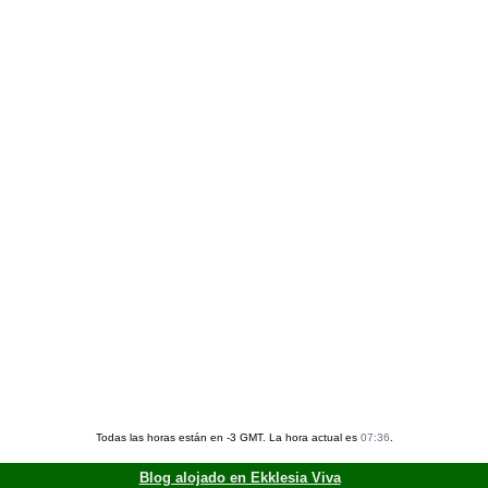
Todas las horas están en -3 GMT. La hora actual es
07:36
.
Blog alojado en Ekklesia Viva