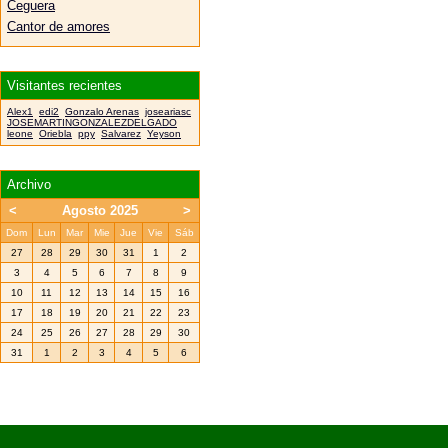
Ceguera
Cantor de amores
Visitantes recientes
Alex1
edi2
Gonzalo Arenas
joseariasc
JOSEMARTINGONZALEZDELGADO
leone
Oriebla
ppy
Salvarez
Yeyson
Archivo
<
Agosto 2025
>
Dom
Lun
Mar
Mie
Jue
Vie
Sáb
27
28
29
30
31
1
2
3
4
5
6
7
8
9
10
11
12
13
14
15
16
17
18
19
20
21
22
23
24
25
26
27
28
29
30
31
1
2
3
4
5
6