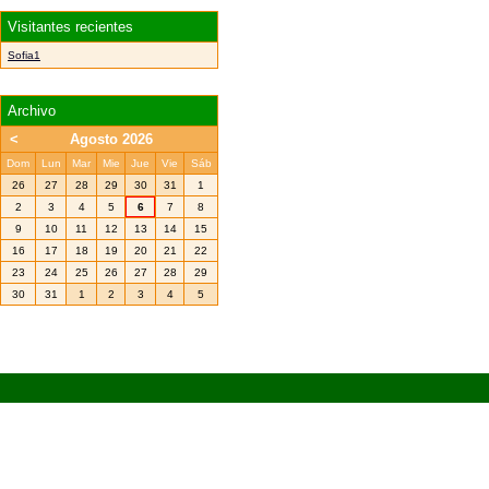
Visitantes recientes
Sofia1
Archivo
<
Agosto 2026
Dom
Lun
Mar
Mie
Jue
Vie
Sáb
26
27
28
29
30
31
1
2
3
4
5
6
7
8
9
10
11
12
13
14
15
16
17
18
19
20
21
22
23
24
25
26
27
28
29
30
31
1
2
3
4
5