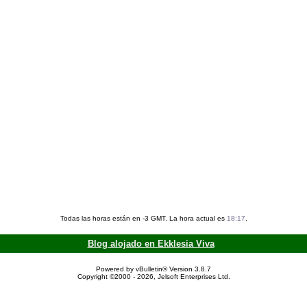
Todas las horas están en -3 GMT. La hora actual es
18:17
.
Blog alojado en Ekklesia Viva
Powered by vBulletin® Version 3.8.7
Copyright ©2000 - 2026, Jelsoft Enterprises Ltd.