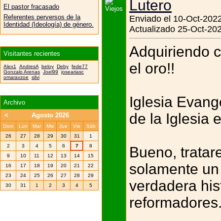
Lutero
El pastor fracasado
Referentes perversos de la
Enviado el 10-Oct-2022
Identidad (Ideología) de género.
Actualizado 25-Oct-202
Adquiriendo c
Visitantes recientes
el oro!!
Alex1
AndresA
beloy
Deby
fede77
Gonzalo Arenas
Joel99
joseariasc
omaravzoe
silvi
Iglesia Evang
Archivo
de la Iglesia 
<
Agosto 2026
Dom
Lun
Mar
Mie
Jue
Vie
Sáb
26
27
28
29
30
31
1
2
3
4
5
6
7
8
Bueno, tratar
9
10
11
12
13
14
15
solamente un 
16
17
18
19
20
21
22
23
24
25
26
27
28
29
verdadera his
30
31
1
2
3
4
5
reformadores