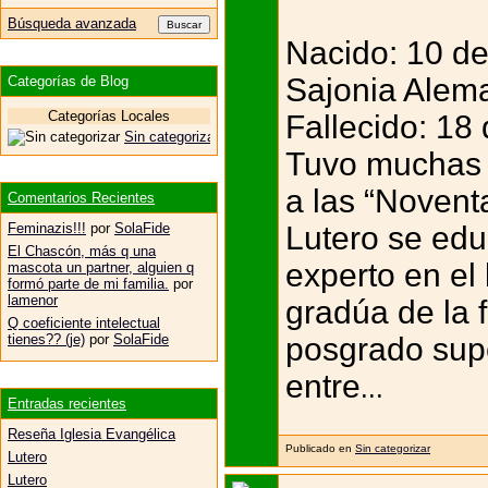
Búsqueda avanzada
Nacido: 10 de
Sajonia Alem
Categorías de Blog
Categorías Locales
Fallecido: 18
Sin categorizar
Tuvo muchas o
a las “Noventa
Comentarios Recientes
Lutero se edu
Feminazis!!!
por
SolaFide
El Chascón, más q una
experto en el 
mascota un partner, alguien q
formó parte de mi familia.
por
lamenor
gradúa de la 
Q coeficiente intelectual
posgrado supe
tienes?? (je)
por
SolaFide
entre
...
Entradas recientes
Reseña Iglesia Evangélica
Publicado en
Sin categorizar
Lutero
Lutero