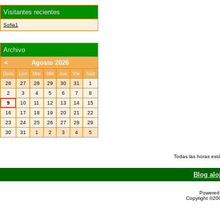
Visitantes recientes
Sofia1
Archivo
<
Agosto 2026
Dom
Lun
Mar
Mie
Jue
Vie
Sáb
26
27
28
29
30
31
1
2
3
4
5
6
7
8
9
10
11
12
13
14
15
16
17
18
19
20
21
22
23
24
25
26
27
28
29
30
31
1
2
3
4
5
Todas las horas est
Blog alo
Powered 
Copyright ©200