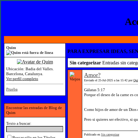
Ace
Quim
PARA EXPRESAR IDEAS, SEN
Sin categorizar
Entradas sin categ
Ubicación:
Badia del Valles.
Barcelona, Catalunya.
Amor?
Ver perfil completo
Enviado el 25-Jul-2025 a las 15:42 por
Qu
Prueba
Gálatas 5:17
Porque el deseo de la carne es con
Encontrar las entradas de Blog de
Como hijos de amor de un Dios d
Quim
Pero si quieres ser efectivo, si 
Texto a buscar:
Publicado en
Sin categorizar
Buscar sólo en los Títulos