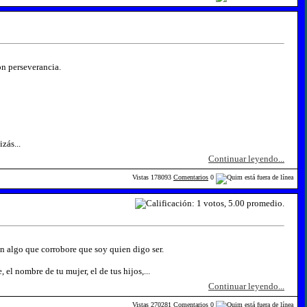
on perseverancia.
zás...
Continuar leyendo...
Vistas
178093
Comentarios
0
en algo que corrobore que soy quien digo ser.
l nombre de tu mujer, el de tus hijos,...
Continuar leyendo...
Vistas
270281
Comentarios
0