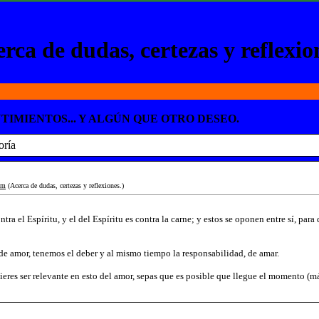
rca de dudas, certezas y reflexio
TIMIENTOS... Y ALGÚN QUE OTRO DESEO.
oría
im
(Acerca de dudas, certezas y reflexiones.)
tra el Espíritu, y el del Espíritu es contra la carne; y estos se oponen entre sí, para
e amor, tenemos el deber y al mismo tiempo la responsabilidad, de amar.
quieres ser relevante en esto del amor, sepas que es posible que llegue el momento (má