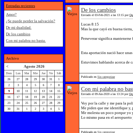
Entradas recientes
De los cambios
Amor?
Enviado el 03-Feb-2021 a las 13:15 por
Qu
¿Se puede perder la salvación?
Lucas 8:15
De mi dualidad.
Mas la que cayó en buena tierra,
De los cambios
Perseverar significa mantenerse 
Con mi palabra no basta.
Esta aportación nació hace una
Archivo
Estuvimos hablando acerca de ca
<
Agosto 2026
Dom
Lun
Mar
Mie
Jue
Vie
Sáb
Publicado en
Sin categorizar
26
27
28
29
30
31
1
2
3
4
5
6
7
8
Con mi palabra no bas
9
10
11
12
13
14
15
Enviado el 09-Jun-2020 a las 13:24 por
Qu
16
17
18
19
20
21
22
Voy por la calle y me para la po
23
24
25
26
27
28
29
Me piden que me identifique y, p
30
31
1
2
3
4
5
Me molesta un poco porque yo ya
Lo mismo pasa en el aeropuerto y
Publicado en
Sin categorizar