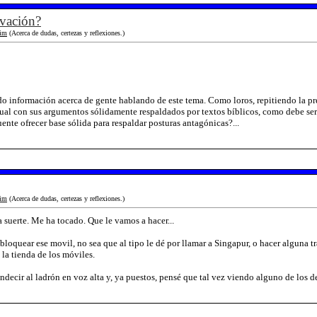
lvación?
im
(Acerca de dudas, certezas y reflexiones.)
 información acerca de gente hablando de este tema. Como loros, repitiendo la preg
cual con sus argumentos sólidamente respaldados por textos bíblicos, como debe ser
nte ofrecer base sólida para respaldar posturas antagónicas?...
im
(Acerca de dudas, certezas y reflexiones.)
a suerte. Me ha tocado. Que le vamos a hacer...
bloquear ese movil, no sea que al tipo le dé por llamar a Singapur, o hacer alguna t
la tienda de los móviles.
ndecir al ladrón en voz alta y, ya puestos, pensé que tal vez viendo alguno de los d