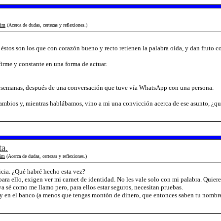
im
(Acerca de dudas, certezas y reflexiones.)
 éstos son los que con corazón bueno y recto retienen la palabra oída, y dan fruto c
firme y constante en una forma de actuar.
s semanas, después de una conversación que tuve vía WhatsApp con una persona.
mbios y, mientras hablábamos, vino a mi una convicción acerca de ese asunto, ¿qui
ta.
im
(Acerca de dudas, certezas y reflexiones.)
licia. ¿Qué habré hecho esta vez?
ara ello, exigen ver mi carnet de identidad. No les vale solo con mi palabra. Quier
 sé como me llamo pero, para ellos estar seguros, necesitan pruebas.
 en el banco (a menos que tengas montón de dinero, que entonces saben tu nombre, e