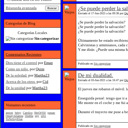
¿Se puede perder la sa
Búsqueda avanzada
Enviado el 17-Jun-2025 a las 09:38 por
Qu
¿Se puede perder la salvación?
Categorías de Blog
¿Se puede perder la salvación?
¿Se puede perder la salvación?
Categorías Locales
Sin categorizar
Últimamente he estado recibiendo
Calvinistas y arminianos, cada 
Y me dirás: ¿Puede una misma fue
Comentarios Recientes
Dios tiene el control
por
Emap
Publicado en
Sin categorizar
Como un niño.
por
Quim
De mi dualidad.
De la soledad.
por
Martha23
Enviado el 03-Jun-2021 a las 16:47 por
Qu
Acerca de los otros.
por
Cid
De la unidad
por
Martha23
El jueves me robaron el móvil. l
Enseguida pensé: tengo que ir a 
Me monte en el coche y me fui a 
Visitantes recientes
Durante el trayecto me puse a be
apriori
beloy
Catolico
HecOrVill
jumarc
OmaryAriamna
Oriebla
ppy
silvi
YoNoSoyElias
Publicado en
Sin categorizar