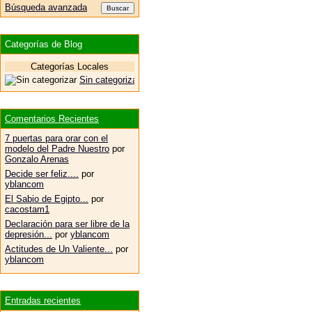
Búsqueda avanzada
Categorías de Blog
Categorías Locales
Sin categorizar
Comentarios Recientes
7 puertas para orar con el
modelo del Padre Nuestro
por
Gonzalo Arenas
Decide ser feliz....
por
yblancom
El Sabio de Egipto...
por
cacostam1
Declaración para ser libre de la
depresión...
por
yblancom
Actitudes de Un Valiente...
por
yblancom
Entradas recientes