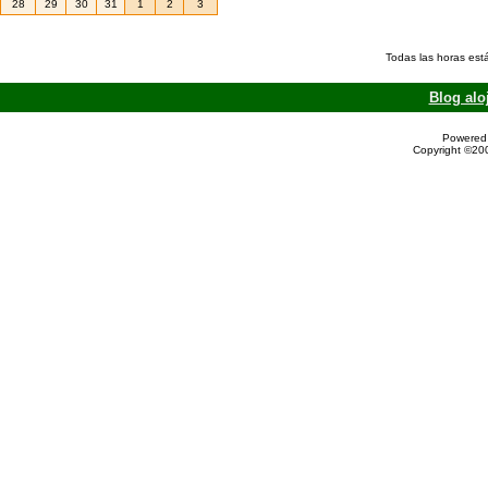
28
29
30
31
1
2
3
Todas las horas est
Blog alo
Powered 
Copyright ©200