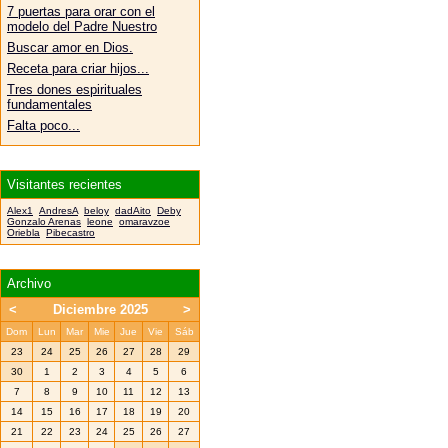
7 puertas para orar con el
modelo del Padre Nuestro
Buscar amor en Dios.
Receta para criar hijos...
Tres dones espirituales
fundamentales
Falta poco...
Visitantes recientes
Alex1
AndresA
beloy
dadAito
Deby
Gonzalo Arenas
leone
omaravzoe
Oriebla
Pibecastro
Archivo
<
Diciembre 2025
>
Dom
Lun
Mar
Mie
Jue
Vie
Sáb
23
24
25
26
27
28
29
30
1
2
3
4
5
6
7
8
9
10
11
12
13
14
15
16
17
18
19
20
21
22
23
24
25
26
27