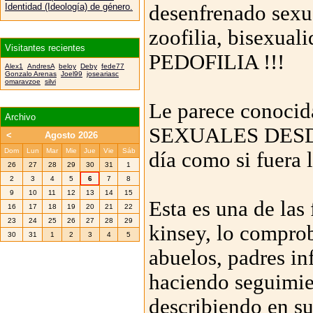
desenfrenado sexua
Identidad (Ideología) de género.
zoofilia, bisexuali
Visitantes recientes
PEDOFILIA !!!
Alex1
AndresA
beloy
Deby
fede77
Gonzalo Arenas
Joel99
joseariasc
omaravzoe
silvi
Le parece conocid
Archivo
SEXUALES DESDE 
<
Agosto 2026
Dom
Lun
Mar
Mie
Jue
Vie
Sáb
día como si fuera l
26
27
28
29
30
31
1
2
3
4
5
6
7
8
9
10
11
12
13
14
15
Esta es una de las 
16
17
18
19
20
21
22
23
24
25
26
27
28
29
kinsey, lo compro
30
31
1
2
3
4
5
abuelos, padres in
haciendo seguimie
describiendo en su