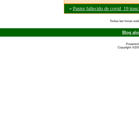
«
Pastor fallecido de covid_19 trasc
Todas las horas est
Blog alo
Powered 
Copyright ©200