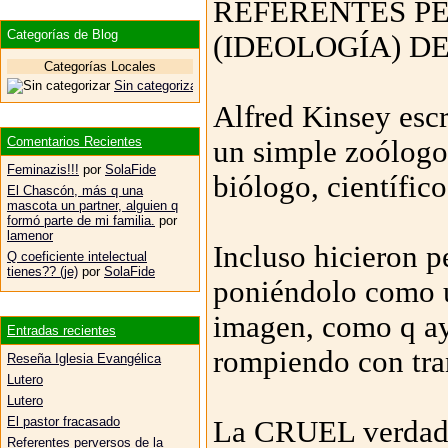
REFERENTES P
Categorías de Blog
(IDEOLOGÍA) DE
Categorías Locales
Sin categorizar
Alfred Kinsey escr
Comentarios Recientes
un simple zoólogo
Feminazis!!!
por
SolaFide
biólogo, científico
El Chascón, más q una
mascota un partner, alguien q
formó parte de mi familia.
por
lamenor
Incluso hicieron p
Q coeficiente intelectual
tienes?? (je)
por
SolaFide
poniéndolo como u
imagen, como q ayu
Entradas recientes
rompiendo con tra
Reseña Iglesia Evangélica
Lutero
Lutero
El pastor fracasado
La CRUEL verdad, 
Referentes perversos de la