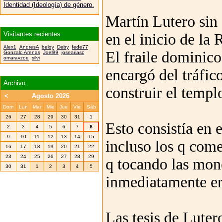
Identidad (Ideología) de género.
Martín Lutero sin
Visitantes recientes
en el inicio de la
Alex1
AndresA
beloy
Deby
fede77
El fraile dominico
Gonzalo Arenas
Joel99
joseariasc
omaravzoe
silvi
encargó del tráfic
Archivo
construir el templ
<
Agosto 2026
Dom
Lun
Mar
Mie
Jue
Vie
Sáb
26
27
28
29
30
31
1
Esto consistía en 
2
3
4
5
6
7
8
9
10
11
12
13
14
15
incluso los q com
16
17
18
19
20
21
22
23
24
25
26
27
28
29
q tocando las mon
30
31
1
2
3
4
5
inmediatamente er
Las tesis de Luter