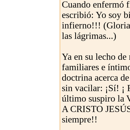
Cuando enfermó fi
escribió: Yo soy b
infierno!!! (Glor
las lágrimas...)
Ya en su lecho de 
familiares e íntim
doctrina acerca d
sin vacilar: ¡Sí! 
último suspiro la 
A CRISTO JESÚS s
siempre!!