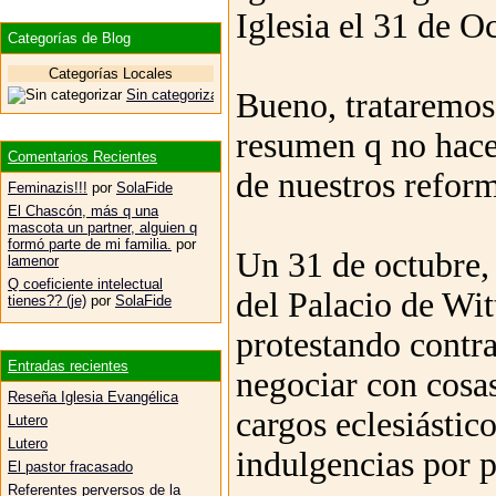
Iglesia el 31 de Oc
Categorías de Blog
Categorías Locales
Sin categorizar
Bueno, trataremos 
resumen q no hace 
Comentarios Recientes
de nuestros refor
Feminazis!!!
por
SolaFide
El Chascón, más q una
mascota un partner, alguien q
formó parte de mi familia.
por
Un 31 de octubre, 
lamenor
Q coeficiente intelectual
del Palacio de Wit
tienes?? (je)
por
SolaFide
protestando contra
Entradas recientes
negociar con cosas
Reseña Iglesia Evangélica
cargos eclesiástico
Lutero
Lutero
indulgencias por p
El pastor fracasado
Referentes perversos de la