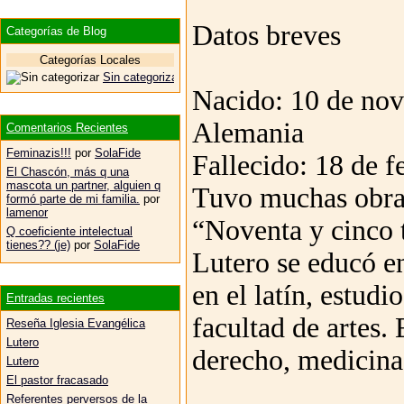
Datos breves
Categorías de Blog
Categorías Locales
Sin categorizar
Nacido: 10 de nov
Alemania
Comentarios Recientes
Feminazis!!!
por
SolaFide
Fallecido: 18 de f
El Chascón, más q una
mascota un partner, alguien q
Tuvo muchas obras
formó parte de mi familia.
por
lamenor
“Noventa y cinco 
Q coeficiente intelectual
tienes?? (je)
por
SolaFide
Lutero se educó en
en el latín, estudi
Entradas recientes
facultad de artes.
Reseña Iglesia Evangélica
Lutero
derecho, medicina
Lutero
El pastor fracasado
Referentes perversos de la