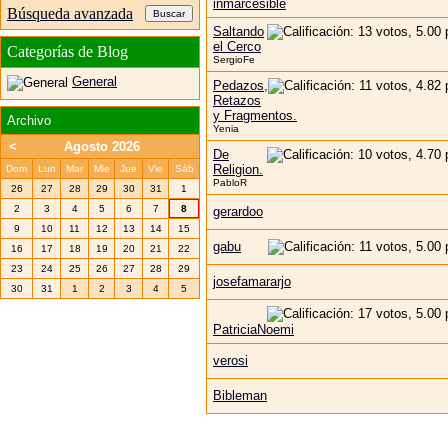
inmarcesible
Búsqueda avanzada
Saltando
el Cerco
Categorías de Blog
SergioFe
General
Pedazos,
Retazos
y Fragmentos.
Archivo
Yenia
<
Agosto 2026
De
Religion.
Dom
Lun
Mar
Mie
Jue
Vie
Sáb
PabloR
26
27
28
29
30
31
1
2
3
4
5
6
7
8
gerardoo
9
10
11
12
13
14
15
gabu
16
17
18
19
20
21
22
23
24
25
26
27
28
29
josefamararjo
30
31
1
2
3
4
5
PatriciaNoemi
verosi
Bibleman