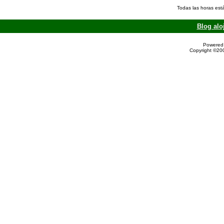
Todas las horas est
Blog alo
Powered 
Copyright ©200