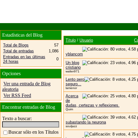
Estadísticas del Blog
Título
/
Usuario
Ca
Total de Blogs
57
Total de entradas
1,086
yblancom
Entradas en las últimas
0
24 horas
Un blog
cristiano
walter971
Opciones
Lento pero
Ver una entrada de Blog
seguro...
lamenor
aleatoria
Ver RSS Feed
Acerca
de
dudas, certezas y reflexiones.
Encontrar entradas de Blog
Quim
Texto a buscar:
subastando la neurona
souljazz
Buscar sólo en los Títulos