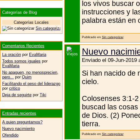
los vivos buscar 
instrucciones y l
Categorías de Blog
palabra están en c
Categorías Locales
Sin categorizar
Publicado en
Sin categorizar
Comentarios Recientes
Nuevo nacimi
La oración
por
EvaMaria
Enviado el 09-Jun-2019 
Todos somos iguales
por
EvaMaria
Si han nacido de n
No apaguen, no menosprecien,
pero...
por
Quim
cielo.
Facilitando el peso del liderazgo
por
critico
Deja de seguirte
por
Tiki
Colosenses 3:1-2 
buscad las cosas d
Entradas recientes
de Dios. (2) Poned
tierra.
A quien preguntamos?
Nuevo nacimiento
Publicado en
Sin categorizar
Ofendido