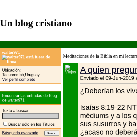
Un blog cristiano
walter971
Meditaciones de la Biblia en mi lectura
A quien preg
Ubicación:
Tacuarembó,Uruguay
Enviado el 09-Jun-2019 
Ver perfil completo
¿Deberían los viv
Encontrar las entradas de Blog
de walter971
Isaías 8:19-22 NT
Texto a buscar:
médiums y a los q
sus susurros y b
Buscar sólo en los Títulos
¿acaso no deberá 
Búsqueda avanzada