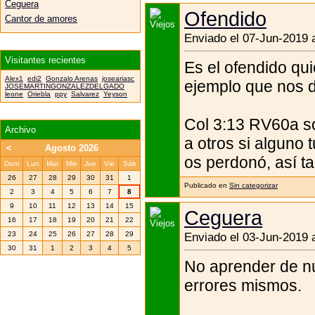
Ceguera
Ofendido
Cantor de amores
Enviado el 07-Jun-2019 
Visitantes recientes
Es el ofendido qui
Alex1
edi2
Gonzalo Arenas
joseariasc
ejemplo que nos d
JOSEMARTINGONZALEZDELGADO
leone
Oriebla
ppy
Salvarez
Yeyson
Col 3:13 RV60a s
Archivo
a otros si alguno 
<
Agosto 2026
os perdonó, así t
Dom
Lun
Mar
Mie
Jue
Vie
Sáb
26
27
28
29
30
31
1
Publicado en
Sin categorizar
2
3
4
5
6
7
8
9
10
11
12
13
14
15
Ceguera
16
17
18
19
20
21
22
23
24
25
26
27
28
29
Enviado el 03-Jun-2019 
30
31
1
2
3
4
5
No aprender de nu
errores mismos.