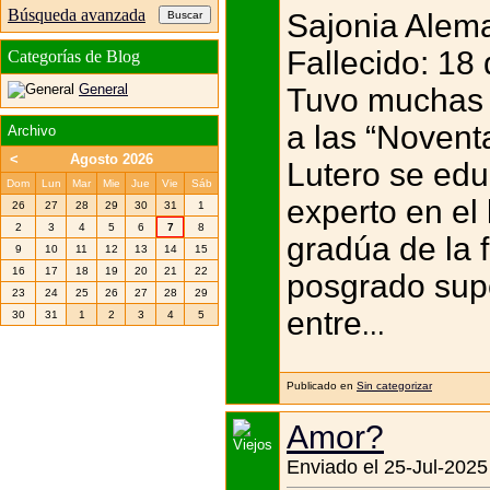
Búsqueda avanzada
Sajonia Alem
Fallecido: 18
Categorías de Blog
General
Tuvo muchas o
a las “Noventa
Archivo
<
Agosto 2026
Lutero se edu
Dom
Lun
Mar
Mie
Jue
Vie
Sáb
experto en el 
26
27
28
29
30
31
1
2
3
4
5
6
7
8
gradúa de la 
9
10
11
12
13
14
15
16
17
18
19
20
21
22
posgrado supe
23
24
25
26
27
28
29
entre
30
31
1
2
3
4
5
...
Publicado en
Sin categorizar
Amor?
Enviado el 25-Jul-2025