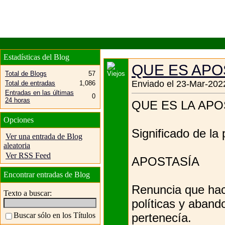
Estadísticas del Blog
QUE ES APO
Total de Blogs
57
Enviado el 23-Mar-2022
Total de entradas
1,086
Entradas en las últimas
0
24 horas
QUE ES LA APO
Opciones
Significado de la 
Ver una entrada de Blog
aleatoria
Ver RSS Feed
APOSTASÍA
Encontrar entradas de Blog
Renuncia que hac
Texto a buscar:
políticas y abando
pertenecía.
Buscar sólo en los Títulos