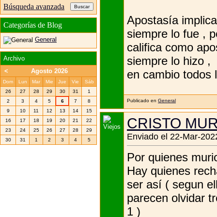
Búsqueda avanzada
Apostasía implic
Categorías de Blog
siempre lo fue , 
General
califica como ap
siempre lo hizo ,
Archivo
<
Agosto 2026
en cambio todos lo
Dom
Lun
Mar
Mie
Jue
Vie
Sáb
26
27
28
29
30
31
1
Publicado en
General
2
3
4
5
6
7
8
9
10
11
12
13
14
15
CRISTO MUR
16
17
18
19
20
21
22
23
24
25
26
27
28
29
Enviado el 22-Mar-2022
30
31
1
2
3
4
5
Por quienes murio
Hay quienes rech
ser así ( segun el
parecen olvidar tr
1 )