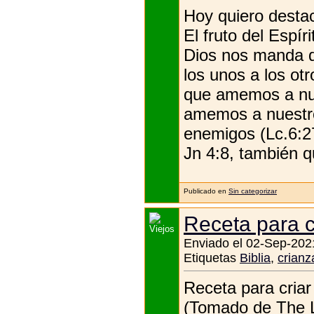
Hoy quiero destac
El fruto del Espír
Dios nos manda 
los unos a los otr
que amemos a nues
amemos a nuestro
enemigos (Lc.6:2
Jn 4:8, también qu
Publicado en
Sin categorizar
Receta para cr
Enviado el 02-Sep-202
Etiquetas
Biblia
,
crianz
Receta para criar 
(Tomado de The L