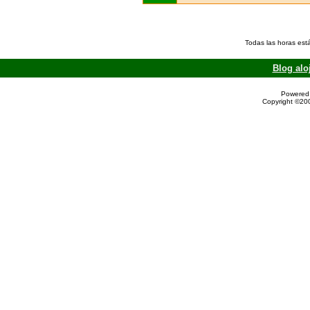
Todas las horas est
Blog alo
Powered 
Copyright ©200