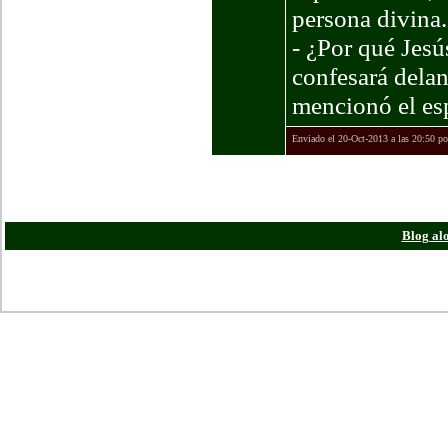
persona divina.
- ¿Por qué Jesú
confesará delan
mencionó el esp
Enviado el 20-Oct-2013 a las 20:50 p
Todas las horas e
Blog al
Powered
Copyright ©20