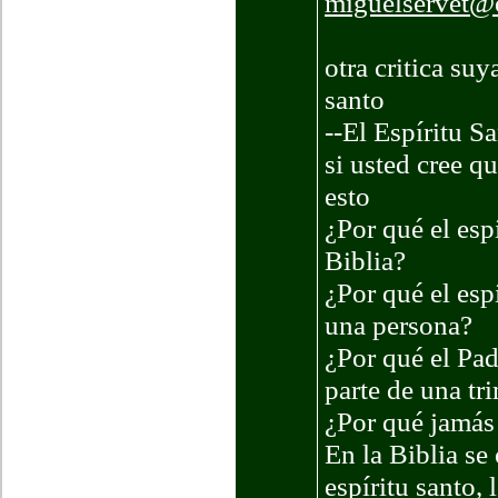
miguelservet@
otra critica suy
santo
--El Espíritu S
si usted cree 
esto
¿Por qué el esp
Biblia?
¿Por qué el esp
una persona?
¿Por qué el Pad
parte de una tr
¿Por qué jamás 
En la Biblia se 
espíritu santo, 