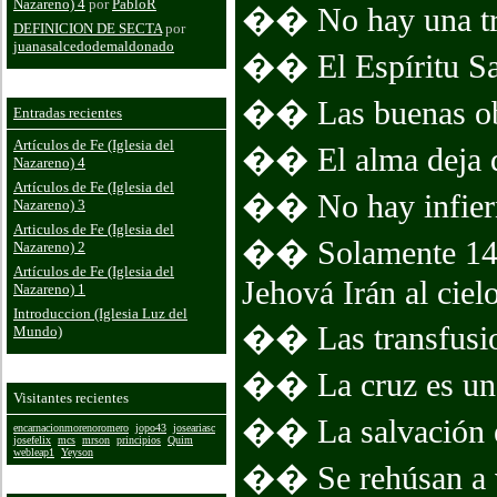
Nazareno) 4
por
PabloR
�� No hay una tr
DEFINICION DE SECTA
por
juanasalcedodemaldonado
�� El Espíritu San
�� Las buenas obra
Entradas recientes
Artículos de Fe (Iglesia del
�� El alma deja de
Nazareno) 4
Artículos de Fe (Iglesia del
�� No hay infier
Nazareno) 3
Articulos de Fe (Iglesia del
�� Solamente 144.
Nazareno) 2
Artículos de Fe (Iglesia del
Jehová Irán al cielo
Nazareno) 1
Introduccion (Iglesia Luz del
�� Las transfusio
Mundo)
�� La cruz es un 
Visitantes recientes
�� La salvación e
encarnacionmorenoromero
jopo43
joseariasc
josefelix
mcs
mrson
principios
Quim
webleap1
Yeyson
�� Se rehúsan a vo