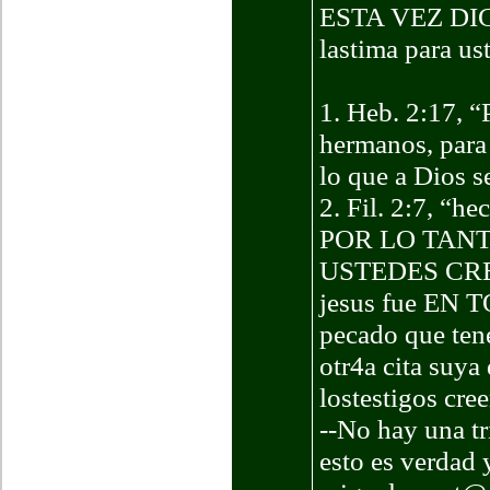
ESTA VEZ DI
lastima para us
1. Heb. 2:17, “
hermanos, para 
lo que a Dios s
2. Fil. 2:7, “h
POR LO TAN
USTEDES CR
jesus fue EN T
pecado que ten
otr4a cita suya 
lostestigos cre
--No hay una tr
esto es verdad 