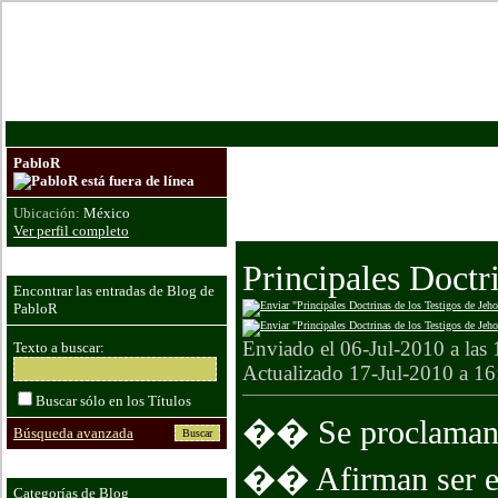
De
PabloR
Sean Bienvenidos a mi blog, trata de 
Espero que les sea de bendición leer 
Ubicación:
México
Dios los bendiga
Ver perfil completo
Principales Doctr
Encontrar las entradas de Blog de
PabloR
Enviado el 06-Jul-2010 a las
Texto a buscar:
Actualizado 17-Jul-2010 a 16
Buscar sólo en los Títulos
�� Se proclaman a 
Búsqueda avanzada
�� Afirman ser el 
Categorías de Blog