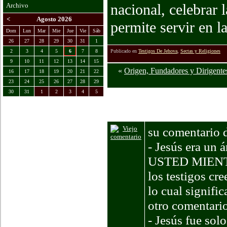
nacional, celebrar 
Archivo
<
Agosto 2026
permite servir en l
Dom
Lun
Mar
Mie
Jue
Vie
Sáb
26
27
28
29
30
31
1
2
3
4
5
6
7
8
Publicado en
Testigos De Jehova
,
Sectas y Religiones
9
10
11
12
13
14
15
«
Origen, Fundadores y Dirigentes
16
17
18
19
20
21
22
23
24
25
26
27
28
29
30
31
1
2
3
4
5
Comentarios
su comentario d
- Jesús era un 
USTED MIEN
los testigos cr
lo cual signific
otro comentario
- Jesús fue sol