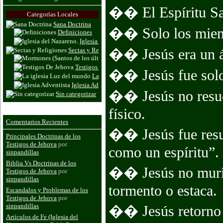
�� El Espíritu San
Categorías Locales
Sana Doctrina
�� Solo los miemb
Definiciones
Iglesia del Nazareno.
�� Jesús era un á
Sectas y Religiones
Mormones (Santos de los últimos dias
Testigos De Jehova
�� Jesús fue solo 
La iglesia Luz del mundo
Iglesia Adventista
�� Jesús no resuci
Sin categorizar
físico.
Comentarios Recientes
�� Jesús fue resu
Principales Doctrinas de los
Testigos de Jehova
por
como un espíritu”.
sinpandillas
Biblia Vs Doctrinas de los
�� Jesús no murió
Testigos de Jehova
por
sinpandillas
tormento o estaca.
Escandalos y Problemas de los
Testigos de Jehova
por
sinpandillas
�� Jesús retorno in
Artículos de Fe (Iglesia del