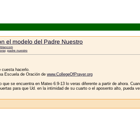
on el modelo del Padre Nuestro
yblancom
orar
,
padre nuestro
e cuesta hacerlo.
ma Escuela de Oración de
www.CollegeOfPrayer.org
 que se encuentra en Mateo 6:9-13 lo veras diferente a partir de ahora. Cuand
rtas para que Ud. en la intimidad de su cuarto o el aposento alto, pueda veni