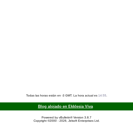
Todas las horas están en -3 GMT. La hora actual es
14:55
.
Blog alojado en Ekklesia Viva
Powered by vBulletin® Version 3.8.7
Copyright ©2000 - 2026, Jelsoft Enterprises Ltd.