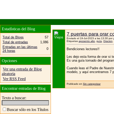
Estadísticas del Blog
7 puertas para orar c
Total de Blogs
57
Enviado el 19-Jul-2023 a las 13:30 por
Etiquetas
aposento alto
,
guía
,
Oracion
,
Total de entradas
1,086
Entradas en las últimas
0
Bendiciones lectores!!
24 horas
Les dejo esta forma de orar si t
Es una guía tomado del progra
Opciones
Cuando leas el Padre de Nuestro
Ver una entrada de Blog
modelo, y aquí encontramos 7 pue
aleatoria
Ver RSS Feed
Publicado en
Sin categorizar
Encontrar entradas de Blog
Texto a buscar:
Buscar sólo en los Títulos