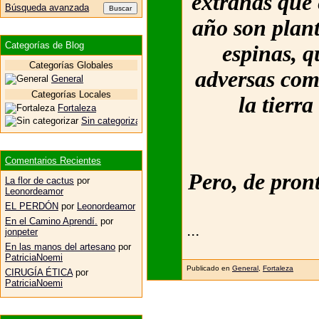
extrañas que 
Búsqueda avanzada
año son plant
Categorías de Blog
espinas, q
Categorías Globales
adversas como
General
Categorías Locales
la tierr
Fortaleza
Sin categorizar
Comentarios Recientes
Pero, de pront
La flor de cactus
por
Leonordeamor
EL PERDÓN
por
Leonordeamor
En el Camino Aprendí.
por
...
jonpeter
En las manos del artesano
por
PatriciaNoemi
Publicado en
General
,
Fortaleza
CIRUGÍA ÉTICA
por
PatriciaNoemi