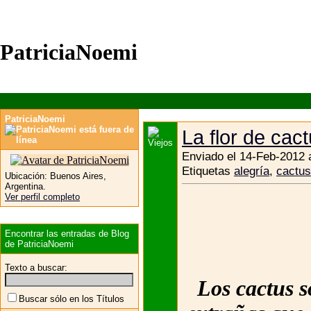
PatriciaNoemi
PatriciaNoemi
La flor de cac
Enviado el 14-Feb-2012 
Etiquetas
alegría
,
cactus
Ubicación:
Buenos Aires,
Argentina.
Ver perfil completo
Encontrar las entradas de Blog
de PatriciaNoemi
Texto a buscar:
Los cactus s
Buscar sólo en los Títulos