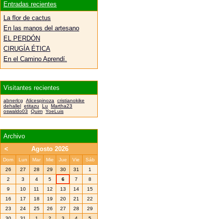
Entradas recientes
La flor de cactus
En las manos del artesano
EL PERDÓN
CIRUGÍA ÉTICA
En el Camino Aprendí.
Visitantes recientes
abnerlcg
Alicespinoza
cristianokike
dehallel
etitazu
Lu
Martha23
oswaldo03
Quim
YoeLuis
Archivo
<
Agosto 2026
Dom
Lun
Mar
Mie
Jue
Vie
Sáb
26
27
28
29
30
31
1
2
3
4
5
6
7
8
9
10
11
12
13
14
15
16
17
18
19
20
21
22
23
24
25
26
27
28
29
30
31
1
2
3
4
5