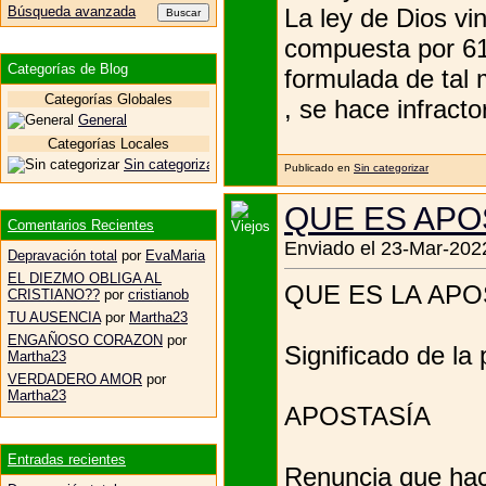
La ley de Dios vi
Búsqueda avanzada
compuesta por 61
Categorías de Blog
formulada de tal 
Categorías Globales
, se hace infractor
General
Categorías Locales
Sin categorizar
Publicado en
Sin categorizar
QUE ES APO
Comentarios Recientes
Enviado el 23-Mar-2022
Depravación total
por
EvaMaria
EL DIEZMO OBLIGA AL
QUE ES LA APO
CRISTIANO??
por
cristianob
TU AUSENCIA
por
Martha23
ENGAÑOSO CORAZON
por
Significado de la 
Martha23
VERDADERO AMOR
por
Martha23
APOSTASÍA
Entradas recientes
Renuncia que hac