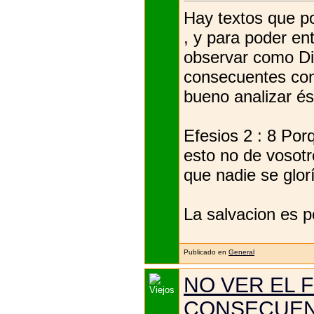
Hay textos que po
, y para poder en
observar como Di
consecuentes con 
bueno analizar ést
Efesios 2 : 8 Por
esto no de vosotr
que nadie se glor
La salvacion es p
Publicado en
General
NO VER EL 
CONSECUEN