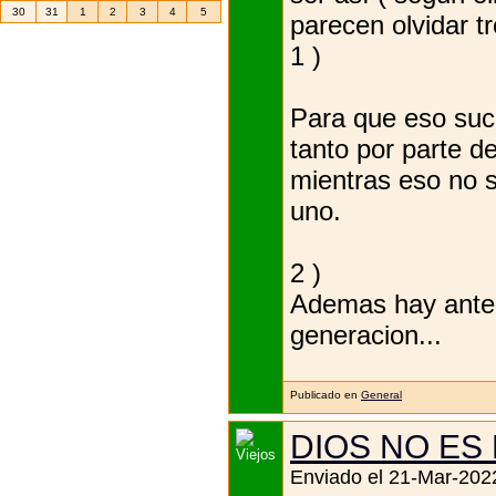
30
31
1
2
3
4
5
parecen olvidar tr
1 )
Para que eso suce
tanto por parte d
mientras eso no s
uno.
2 )
Ademas hay antec
generacion...
Publicado en
General
DIOS NO ES
Enviado el 21-Mar-2022