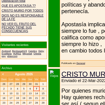
Depravación total
políticas y abando
QUE ES APOSTASIA ??
pertenecía.
CRISTO MURIO POR TODOS
DIOS NO ES RESPONSABLE
DE LA FE
Apostasía implic
NO VER EL FRUTO DEL
PECADO TIENE SUS
siempre lo fue , 
CONSECUENCIAS
califica como ap
siempre lo hizo ,
Visitantes recientes
en cambio todos lo
AndresA
Benbasath23
Catolico
Deby
EvaMaria
HURSZ
Miguelalt
Oriebla
ppy
yblancom
Publicado en
General
Archivo
CRISTO MUR
<
Agosto 2026
Dom
Lun
Mar
Mie
Jue
Vie
Sáb
Enviado el 22-Mar-2022
26
27
28
29
30
31
1
Por quienes murio
2
3
4
5
6
7
8
9
10
11
12
13
14
15
Hay quienes rech
16
17
18
19
20
21
22
ser así ( segun el
23
24
25
26
27
28
29