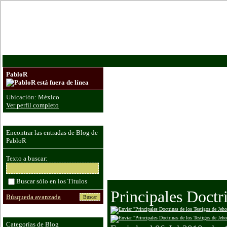
De
PabloR
Sean Bienvenidos a 
Ubicación:
México
Ver perfil completo
etc.
Espero que les sea 
Encontrar las entradas de Blog de
PabloR
tratare, y que expre
Texto a buscar:
Dios los bendiga
Buscar sólo en los Títulos
Principales Doctr
Búsqueda avanzada
Categorías de Blog