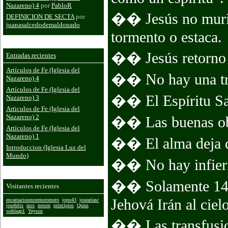
Nazareno) 4
por
PabloR
�� Jesús no murió
DEFINICION DE SECTA
por
juanasalcedodemaldonado
tormento o estaca.
�� Jesús retorno in
Entradas recientes
Artículos de Fe (Iglesia del
�� No hay una tr
Nazareno) 4
Artículos de Fe (Iglesia del
�� El Espíritu San
Nazareno) 3
Articulos de Fe (Iglesia del
Nazareno) 2
�� Las buenas obra
Artículos de Fe (Iglesia del
Nazareno) 1
�� El alma deja de
Introduccion (Iglesia Luz del
Mundo)
�� No hay infier
�� Solamente 144.
Visitantes recientes
Jehová Irán al cielo
encarnacionmorenoromero
jopo43
joseariasc
josefelix
mcs
mrson
principios
Quim
webleap1
Yeyson
�� Las transfusio