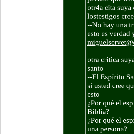
otr4a cita suya 
lostestigos cre
--No hay una tr
esto es verdad 
miguelservet@
otra critica suy
santo
--El Espíritu S
si usted cree 
esto
¿Por qué el esp
Biblia?
¿Por qué el esp
una persona?