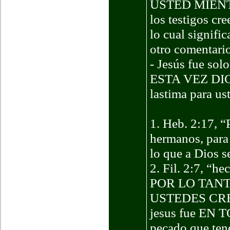
USTED MIEN
los testigos cr
lo cual signific
otro comentario
- Jesús fue sol
ESTA VEZ DI
lastima para us
1. Heb. 2:17, “
hermanos, para 
lo que a Dios s
2. Fil. 2:7, “h
POR LO TAN
USTEDES CR
jesus fue EN T
pecado que ten