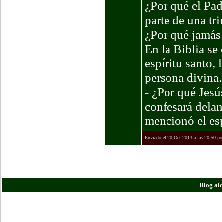
¿Por qué el Pad
parte de una tr
¿Por qué jamás 
En la Biblia se 
espíritu santo, 
persona divina.
- ¿Por qué Jesú
confesará delan
mencionó el esp
Enviado el 20-Oct-2013 a las 20:50 p
Todas las horas e
Blog al
Powered
Copyright ©20