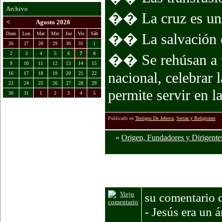
Archivo
�� La cruz es un 
<
Agosto 2026
�� La salvación e
Dom
Lun
Mar
Mie
Jue
Vie
Sáb
26
27
28
29
30
31
1
2
3
4
5
6
7
8
�� Se rehúsan a vo
9
10
11
12
13
14
15
nacional, celebrar 
16
17
18
19
20
21
22
23
24
25
26
27
28
29
permite servir en l
30
31
1
2
3
4
5
Publicado en
Testigos De Jehova
,
Sectas y Religiones
«
Origen, Fundadores y Dirigentes
Comentarios
su comentario d
- Jesús era un 