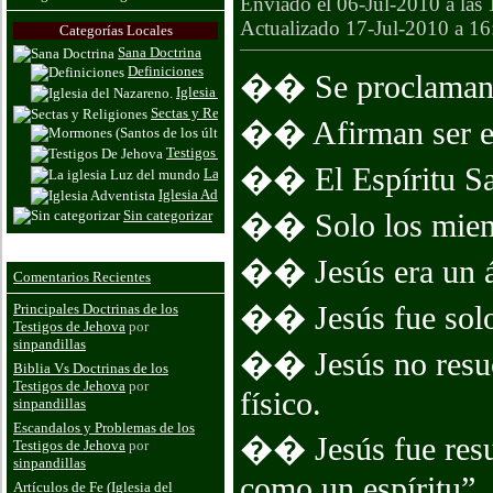
Enviado el 06-Jul-2010 a las
Actualizado 17-Jul-2010 a 16
Categorías Locales
Sana Doctrina
Definiciones
�� Se proclaman a 
Iglesia del Nazareno.
Sectas y Religiones
�� Afirman ser el 
Mormones (Santos de los últimos dias
Testigos De Jehova
�� El Espíritu San
La iglesia Luz del mundo
Iglesia Adventista
Sin categorizar
�� Solo los miemb
�� Jesús era un á
Comentarios Recientes
�� Jesús fue solo 
Principales Doctrinas de los
Testigos de Jehova
por
sinpandillas
�� Jesús no resuci
Biblia Vs Doctrinas de los
Testigos de Jehova
por
físico.
sinpandillas
Escandalos y Problemas de los
�� Jesús fue resu
Testigos de Jehova
por
sinpandillas
como un espíritu”.
Artículos de Fe (Iglesia del