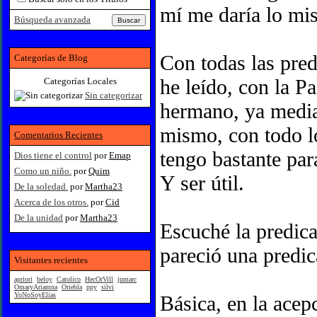
mí me daría lo mi
Búsqueda avanzada
Con todas las pred
Categorías de Blog
he leído, con la P
Categorías Locales
Sin categorizar
hermano, ya median
mismo, con todo l
Comentarios Recientes
tengo bastante par
Dios tiene el control
por
Emap
Como un niño.
por
Quim
Y ser útil.
De la soledad.
por
Martha23
Acerca de los otros.
por
Cid
De la unidad
por
Martha23
Escuché la predic
pareció una predi
Visitantes recientes
apriori
beloy
Catolico
HecOrVill
jumarc
OmaryAriamna
Oriebla
ppy
silvi
YoNoSoyElias
Básica, en la acep