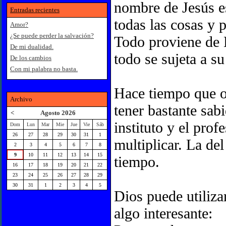
nombre de Jesús e
Entradas recientes
todas las cosas y 
Amor?
¿Se puede perder la salvación?
Todo proviene de 
De mi dualidad.
todo se sujeta a s
De los cambios
Con mi palabra no basta.
Hace tiempo que o
Archivo
tener bastante sab
<
Agosto 2026
instituto y el prof
Dom
Lun
Mar
Mie
Jue
Vie
Sáb
26
27
28
29
30
31
1
multiplicar. La de
2
3
4
5
6
7
8
9
10
11
12
13
14
15
tiempo.
16
17
18
19
20
21
22
23
24
25
26
27
28
29
30
31
1
2
3
4
5
Dios puede utiliza
algo interesante: