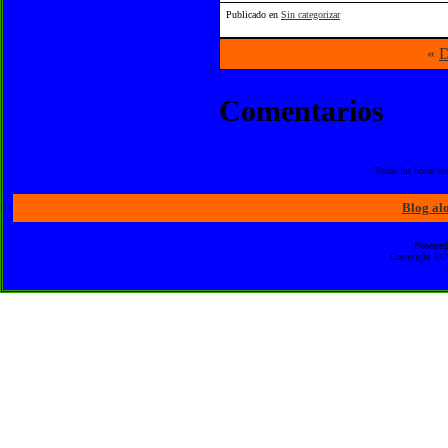
Publicado en
Sin categorizar
«
D
Comentarios
Todas las horas e
Blog al
Powered
Copyright ©20